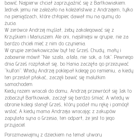
bawić. Najpierw chciał zaprzyjaźnić się z Bartkowiakiem.
Jednak jemu nie zależało na koleżeństwie z Andrzejem, tylko
na pieniądzach, które chłopiec dawał mu na gumy do
żucia.
W zerówce Andrzej myślał, żeby zakolegować się z
Krzyśkiem i Mariuszem. Ale oni, najsilniejsi w grupie, nie za
bardzo chcieli mieć z nim do czynienia.
W grupie zerówkowiczów był też Grześ. Chudy, mały i
zabawnie mówił “Nie: szafa, a:fafa, nie: sok, a: fok”. Pewnego
dnia Grześ rozpłakał się, bo Hania zaczęła go przezywać
“kulfon”. Wtedy Andrzej poklepał kolegę po ramieniu, a kiedy
ten przestał płakać, zaczęli bawić się malutkim
samochodem.
Kiedy razem wracali do domu, Andrzej przewrócił się. Jak to
zobaczył Bartkowiak, zaczął się bardzo śmiać. A wtedy w
obronie kolegi stanął Grześ, który podał mu rękę i pomógł
wstać. A kiedy mama Andrzeja wracając z zakupów
zapytała syna o Grzesia, ten odparł, że jest to jego
przyjaciel.
Porozmawiajmy z dzieckiem na temat utworu