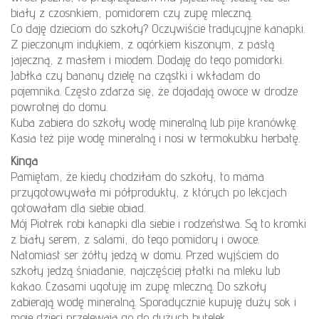
biały z czosnkiem, pomidorem czy zupę mleczną.
Co daję dzieciom do szkoły? Oczywiście tradycyjne kanapki.
Z pieczonym indykiem, z ogórkiem kiszonym, z pastą
jajeczną, z masłem i miodem. Dodaję do tego pomidorki.
Jabłka czy banany dzielę na cząstki i wkładam do
pojemnika. Często zdarza się, że dojadają owoce w drodze
powrotnej do domu.
Kuba zabiera do szkoły wodę mineralną lub pije kranówkę.
Kasia też pije wodę mineralną i nosi w termokubku herbatę.
Kinga
Pamiętam, że kiedy chodziłam do szkoły, to mama
przygotowywała mi półprodukty, z których po lekcjach
gotowałam dla siebie obiad.
Mój Piotrek robi kanapki dla siebie i rodzeństwa. Są to kromki
z biały serem, z salami, do tego pomidory i owoce.
Natomiast ser żółty jedzą w domu. Przed wyjściem do
szkoły jedzą śniadanie, najczęściej płatki na mleku lub
kakao. Czasami ugotuję im zupę mleczną. Do szkoły
zabierają wodę mineralną. Sporadycznie kupuję duży sok i
moje dzieci przelewają go do dużych butelek.