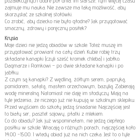
pozalekcyjnych dobre pół dnia. Im starsze, tym więcej czasu
zajmuje mu nauka. Nie zawsze ma taką możliwość, aby
skorzystać ze szkolnej stołówki.
Co zrobić, aby dziecko nie było głodne? Jak przygotować
smaczny, zdrowy i poręczny posiłek?
Krysia
Moje dzieci nie jedzą obiadów w szkole. Toteż muszę im
przygotować prowiant na cały dzień. Kubie robię trzy
składane kanapki (czyli sześć kromek chleba) i jabłko.
Dagmarze i Romkowi – po dwie składane kanapki i po
jabłku.
Z czym są kanapki? Z wędliną, żółtym serem, papryką,
pomidorem, sałatą, masłem orzechowym, bazylią. Zabierają
wodę mineralną. Natomiast nie daję im słodyczy. Mają na
tyle jedzenia, że niczego już nie kupują w szkolnym sklepiku.
Przed wyjściem do szkoły jedzą śniadanie. Najczęściej jest
to biały ser, pasztet sojowy, płatki z mlekiem.
Co do obiadu? Jak już wspominałam, nie jedzą ciepłego
posiłku w szkole. Wracają o różnych porach, najczęściej koło
14.00 -15.00. I wtedy obiad już na nich czeka. Jest to o tyle