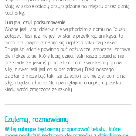
Mają w szkole obiady przyrządzane na miejscu przez panią
kucharkę.
Lucyna, czyli podsumowanie
Ważne jest, aby dziecko nie wychodziło z domu na “pusty
żołądek”. Jeśli już nie jest w stanie przełknąć ani kęsa, to
niech przynajmniej napije się ciepłego soku czy kakao.
Drugie śniadanie powinno być odżywcze, smaczne, zdrowe,
ale i także takie, które lubią dzieci. Jeśli nasza pociecha nie
przepada za jakimś produktem, to nie wciskajmy go na
siłę, nawet jeśli jest on super zdrowy. Efekt naszego
działania może być taki, że dziecko i tak nie zje, bo nic na
siłę, i będzie głodne. No i pamiętajmy o ciepłym posiłku,
kiedy wróci zmęczone ze szkoły.
Czytamy, rozmawiamy
W tej rubryce będziemy proponować teksty, które
mogą posłużyć rodzicom do rozmów z dzieckiem na