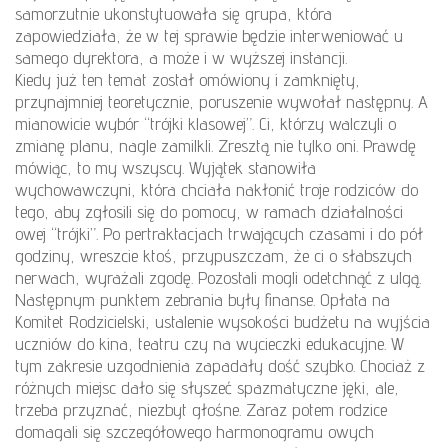
samorzutnie ukonstytuowała się grupa, która
zapowiedziała, że w tej sprawie będzie interweniować u
samego dyrektora, a może i w wyższej instancji.
Kiedy już ten temat został omówiony i zamknięty,
przynajmniej teoretycznie, poruszenie wywołał następny. A
mianowicie wybór “trójki klasowej”. Ci, którzy walczyli o
zmianę planu, nagle zamilkli. Zresztą nie tylko oni. Prawdę
mówiąc, to my wszyscy. Wyjątek stanowiła
wychowawczyni, która chciała nakłonić troje rodziców do
tego, aby zgłosili się do pomocy, w ramach działalności
owej “trójki”. Po pertraktacjach trwających czasami i do pół
godziny, wreszcie ktoś, przypuszczam, że ci o słabszych
nerwach, wyrażali zgodę. Pozostali mogli odetchnąć z ulgą.
Następnym punktem zebrania były finanse. Opłata na
Komitet Rodzicielski, ustalenie wysokości budżetu na wyjścia
uczniów do kina, teatru czy na wycieczki edukacyjne. W
tym zakresie uzgodnienia zapadały dość szybko. Chociaż z
różnych miejsc dało się słyszeć spazmatyczne jęki, ale,
trzeba przyznać, niezbyt głośne. Zaraz potem rodzice
domagali się szczegółowego harmonogramu owych