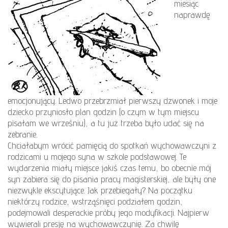
miesiąc
naprawdę
emocjonujący. Ledwo przebrzmiał pierwszy dzwonek i moje
dziecko przyniosło plan godzin (o czym w tym miejscu
pisałam we wrześniu), a tu już trzeba było udać się na
zebranie.
Chciałabym wrócić pamięcią do spotkań wychowawczyni z
rodzicami u mojego syna w szkole podstawowej. Te
wydarzenia miały miejsce jakiś czas temu, bo obecnie mój
syn zabiera się do pisania pracy magisterskiej, ale były one
niezwykle ekscytujące. Jak przebiegały? Na początku
niektórzy rodzice, wstrząśnięci podziałem godzin,
podejmowali desperackie próby jego modyfikacji. Najpierw
wywierali presję na wychowawczynię. Za chwilę