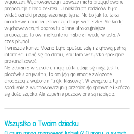
wycieczek. Wychowawczyni zawsze miała przygotowane
propozycje z tego zakresu. U niektórych rodziców było
widać oznaki przyspieszonego tętna. No bo jak to, taka
nieciekawa i nudna jedna czy druga wycieczka. Ale kiedy
wychowawczyni poprosiła o inne atrakcyjniejsze
propozycje, to owi malkontenci nabierali wody w usta. A
czas płynął.
I wreszcie koniec. Można było opuścić salę i z głową pełną
informacji udać się do domu, aby tam wszystko spokojnie
przeanalizować.
Na zebrania w szkole u mojej córki udaje się mąż. Jest to
placówka prywatna, to omijają go emocje związane
chociażby z wyborem “trójki klasowej”. W związku z tym
spotkania z wychowawczynią przebiegają sprawnie i kończą
się dość szybko. Ale zupełnie pozbawione są napięcia.
Wszystko o Twoim dziecku
O czym mogą rozmawiać kobiety? O pracy, o swoich