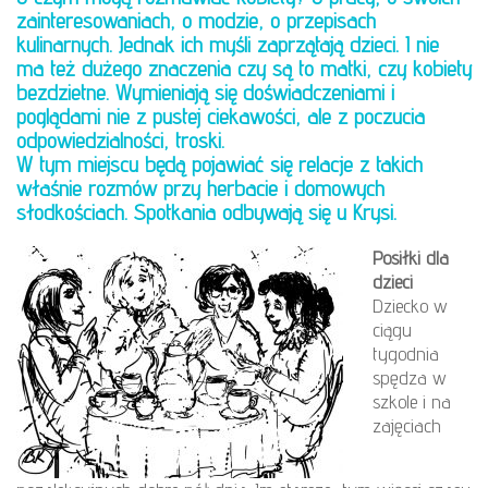
zainteresowaniach, o modzie, o przepisach
kulinarnych. Jednak ich myśli zaprzątają dzieci. I nie
ma też dużego znaczenia czy są to matki, czy kobiety
bezdzietne. Wymieniają się doświadczeniami i
poglądami nie z pustej ciekawości, ale z poczucia
odpowiedzialności, troski.
W tym miejscu będą pojawiać się relacje z takich
właśnie rozmów przy herbacie i domowych
słodkościach. Spotkania odbywają się u Krysi.
Posiłki dla
dzieci
Dziecko w
ciągu
tygodnia
spędza w
szkole i na
zajęciach