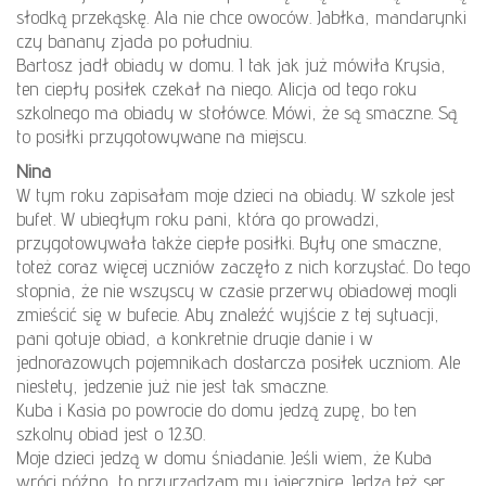
słodką przekąskę. Ala nie chce owoców. Jabłka, mandarynki
czy banany zjada po południu.
Bartosz jadł obiady w domu. I tak jak już mówiła Krysia,
ten ciepły posiłek czekał na niego. Alicja od tego roku
szkolnego ma obiady w stołówce. Mówi, że są smaczne. Są
to posiłki przygotowywane na miejscu.
Nina
W tym roku zapisałam moje dzieci na obiady. W szkole jest
bufet. W ubiegłym roku pani, która go prowadzi,
przygotowywała także ciepłe posiłki. Były one smaczne,
toteż coraz więcej uczniów zaczęło z nich korzystać. Do tego
stopnia, że nie wszyscy w czasie przerwy obiadowej mogli
zmieścić się w bufecie. Aby znaleźć wyjście z tej sytuacji,
pani gotuje obiad, a konkretnie drugie danie i w
jednorazowych pojemnikach dostarcza posiłek uczniom. Ale
niestety, jedzenie już nie jest tak smaczne.
Kuba i Kasia po powrocie do domu jedzą zupę, bo ten
szkolny obiad jest o 12.30.
Moje dzieci jedzą w domu śniadanie. Jeśli wiem, że Kuba
wróci późno, to przyrządzam mu jajecznicę. Jedzą też ser