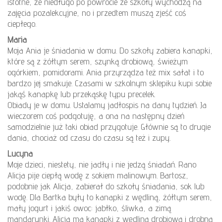
istotne, że niedługo po powrocie ze szkoły wychodzą na
zajęcia pozalekcyjne, no i przedtem muszą zjeść coś
ciepłego.
Maria
Moja Ania je śniadania w domu. Do szkoły zabiera kanapki,
które są z żółtym serem, szynką drobiową, świeżym
ogórkiem, pomidorami. Ania przyrządza też mix sałat i to
bardzo jej smakuje. Czasami w szkolnym sklepiku kupi sobie
jakąś kanapkę lub przekąskę typu precelek.
Obiady je w domu. Ustalamy jadłospis na dany tydzień. Ja
wieczorem coś podgotuję, a ona na następny dzień
samodzielnie już taki obiad przygotuje. Głównie są to drugie
dania, chociaż od czasu do czasu są też i zupy.
Lucyna
Moje dzieci, niestety, nie jadły i nie jedzą śniadań. Rano
Alicja pije ciepłą wodę z sokiem malinowym. Bartosz,
podobnie jak Alicja, zabierał do szkoły śniadania, sok lub
wodę. Dla Bartka były to kanapki z wędliną, żółtym serem,
mały jogurt i jakiś owoc: jabłko, śliwka, a zimą
mandarynki. Alicja ma kanapki z wędliną drobiową i drobną