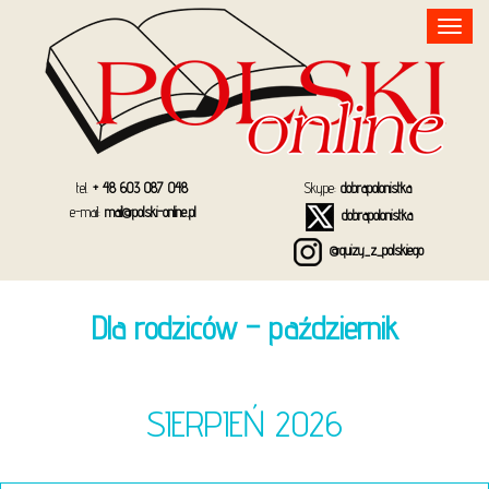
Toggle
navigation
tel.
+ 48 603 087 048
Skype:
dobrapolonistka
e-mail:
mail@polski-online.pl
dobrapolonistka
@quizy_z_polskiego
Dla rodziców – październik
SIERPIEŃ 2026