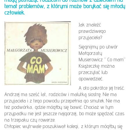
temat problemów, z którymi może borykać się młody
człowiek.
Jak znaleźć
prawdziwego
przyjaciela?
Sięgnijmy po utwór
Małgorzaty
Musierowicz ” Co mam”
Książeczkę można
przeczytać lub
opowiedzieć.
A oto pokrótce jej treść.
Andrzej ma sześć lat, rodziców i malutką siostrę. Nie ma
przyjaciela i z tego powodu przepełnia go smutek. Nie ma
też podwórka, gdzie mógłby się bawić. Chociaż w tym
przypadku nie jest jeszcze najgorzej, bo może spędzać czas
na trzepaku czy rowerze.
Chłopiec wytrwale poszukiwał kolegi, z którym mógłby się