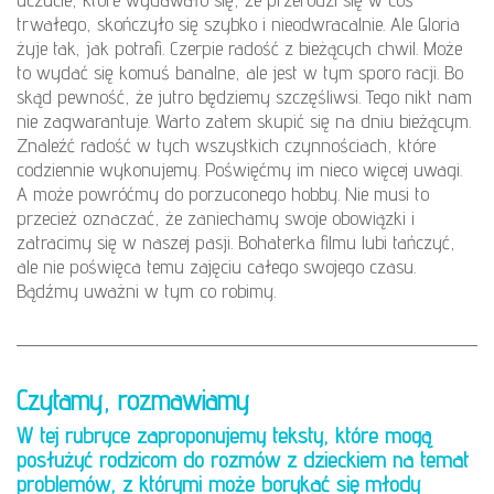
trwałego, skończyło się szybko i nieodwracalnie. Ale Gloria
żyje tak, jak potrafi. Czerpie radość z bieżących chwil. Może
to wydać się komuś banalne, ale jest w tym sporo racji. Bo
skąd pewność, że jutro będziemy szczęśliwsi. Tego nikt nam
nie zagwarantuje. Warto zatem skupić się na dniu bieżącym.
Znaleźć radość w tych wszystkich czynnościach, które
codziennie wykonujemy. Poświęćmy im nieco więcej uwagi.
A może powróćmy do porzuconego hobby. Nie musi to
przecież oznaczać, że zaniechamy swoje obowiązki i
zatracimy się w naszej pasji. Bohaterka filmu lubi tańczyć,
ale nie poświęca temu zajęciu całego swojego czasu.
Bądźmy uważni w tym co robimy.
Czytamy, rozmawiamy
W tej rubryce zaproponujemy teksty, które mogą
posłużyć rodzicom do rozmów z dzieckiem na temat
problemów, z którymi może borykać się młody