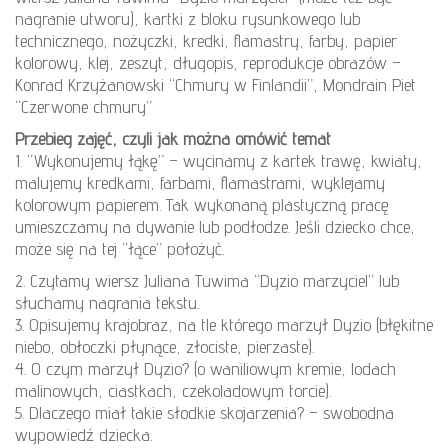
nagranie utworu), kartki z bloku rysunkowego lub
technicznego, nożyczki, kredki, flamastry, farby, papier
kolorowy, klej, zeszyt, długopis, reprodukcje obrazów –
Konrad Krzyżanowski “Chmury w Finlandii”, Mondrain Piet
“Czerwone chmury”
Przebieg zajęć, czyli jak można omówić temat
1. “Wykonujemy łąkę” – wycinamy z kartek trawę, kwiaty,
malujemy kredkami, farbami, flamastrami, wyklejamy
kolorowym papierem. Tak wykonaną plastyczną pracę
umieszczamy na dywanie lub podłodze. Jeśli dziecko chce,
może się na tej “łące” położyć.
2. Czytamy wiersz Juliana Tuwima “Dyzio marzyciel” lub
słuchamy nagrania tekstu.
3. Opisujemy krajobraz, na tle którego marzył Dyzio (błękitne
niebo, obłoczki płynące, złociste, pierzaste).
4. O czym marzył Dyzio? (o waniliowym kremie, lodach
malinowych, ciastkach, czekoladowym torcie).
5. Dlaczego miał takie słodkie skojarzenia? – swobodna
wypowiedź dziecka.