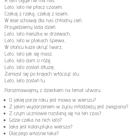
A tam ciągle nie ma nas.
Lato, lato nie płacz czasem,
Czekaj z rzeką, czekaj z lasem,
W lesie schowaj dla nas chłodny cień,
Przyjedziemy lada dzień.
Lato, lato mieszka w drzewach,
Lato, lato w ptakach śpiewa,
W słońcu każe okryć twarz,
Lato, lato jak się masz.
Lato, lato dam ci różę,
Lato, lato zostań dłużej,
Zamiast się po krajach włóczyć stu,
Lato, lato zostań tu.
Porozmawiajmy z dzieckiem na temat utworu
O jakiej porze roku jest mowa w wierszu?
Z jakim wydarzeniem w życiu młodzieży jest związana?
Z czym uczniowie rozstaną się na ten czas?
Gdzie czeka na nich lato?
Jaka jest kolorystyka wiersza?
Dlaczego właśnie taka?