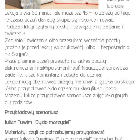
laptopie.
Lekcja trwa 60 minut, ale może też 45 – to zależy od tego,
ile czasu uczeń da radę skupić się i skoncentrować.
Podczas lekcji czytamy teksty, rozwiązujemy zadania i
ćwiczenia.
Zadania i ćwiczenia albo przesyłam wcześniej pocztą
(można je przed lekcją wydrukować), albo – bezpośrednio
na Skype’a.
Prace pisemne uczeń przesyła na adres poczty
elektronicznej (mail@polski-online.pl) Nauczyciel sprawdza
zadanie, pisze komentarz i odsyła do ucznia.
Lekcje mogą obejmować bieżący materiał z języka polskiego
i/albo przygotowanie do egzaminu klasyfikacyjnego.
Możemy także przygotować scenariusze zajęć lekcyjnych
dla rodziców.
Przykładowy scenariusz
Julian Tuwim “Dyzio marzyciel”
Materiały, czyli co potrzebujemy przygotować
wiersz Juliana Tuwima “Dyzio marzyciel” (może też być