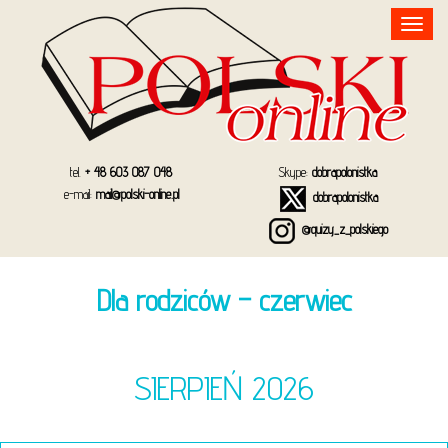
Toggle
navigation
tel.
+ 48 603 087 048
Skype:
dobrapolonistka
e-mail:
mail@polski-online.pl
dobrapolonistka
@quizy_z_polskiego
Dla rodziców – czerwiec
SIERPIEŃ 2026