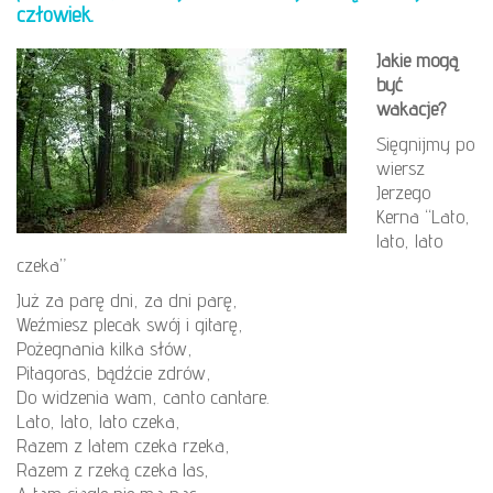
człowiek.
Jakie mogą
być
wakacje?
Sięgnijmy po
wiersz
Jerzego
Kerna “Lato,
lato, lato
czeka”
Już za parę dni, za dni parę,
Weźmiesz plecak swój i gitarę,
Pożegnania kilka słów,
Pitagoras, bądźcie zdrów,
Do widzenia wam, canto cantare.
Lato, lato, lato czeka,
Razem z latem czeka rzeka,
Razem z rzeką czeka las,