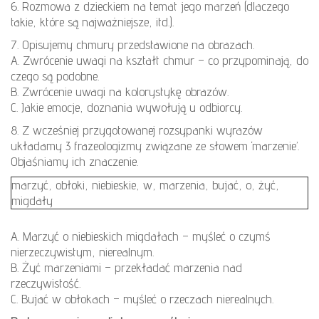
6. Rozmowa z dzieckiem na temat jego marzeń (dlaczego
takie, które są najważniejsze, itd.).
7. Opisujemy chmury przedstawione na obrazach.
A. Zwrócenie uwagi na kształt chmur – co przypominają, do
czego są podobne.
B. Zwrócenie uwagi na kolorystykę obrazów.
C. Jakie emocje, doznania wywołują u odbiorcy.
8. Z wcześniej przygotowanej rozsypanki wyrazów
układamy 3 frazeologizmy związane ze słowem ‘marzenie’.
Objaśniamy ich znaczenie.
marzyć, obłoki, niebieskie, w, marzenia, bujać, o, żyć,
migdały
A. Marzyć o niebieskich migdałach – myśleć o czymś
nierzeczywistym, nierealnym.
B. Żyć marzeniami – przekładać marzenia nad
rzeczywistość.
C. Bujać w obłokach – myśleć o rzeczach nierealnych.