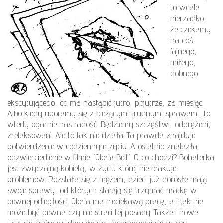
to wcale
nierzadko,
że czekamy
na coś
fajnego,
miłego,
dobrego,
ekscytującego, co ma nastąpić jutro, pojutrze, za miesiąc.
Albo kiedy uporamy się z bieżącymi trudnymi sprawami, to
wtedy ogarnie nas radość. Będziemy szczęśliwi, odprężeni,
zrelaksowani. Ale to tak nie działa. Ta prawda znajduje
potwierdzenie w codziennym życiu. A ostatnio znalazła
odzwierciedlenie w filmie “Gloria Bell”. O co chodzi? Bohaterka
jest zwyczajną kobietą, w życiu której nie brakuje
problemów. Rozstała się z mężem, dzieci już dorosłe mają
swoje sprawy, od których starają się trzymać matkę w
pewnej odległości. Gloria ma nieciekawą pracę, a i tak nie
może być pewna czy nie straci tej posady. Także i nowe
uczucie, które wydawało się, że przerodzi się w coś