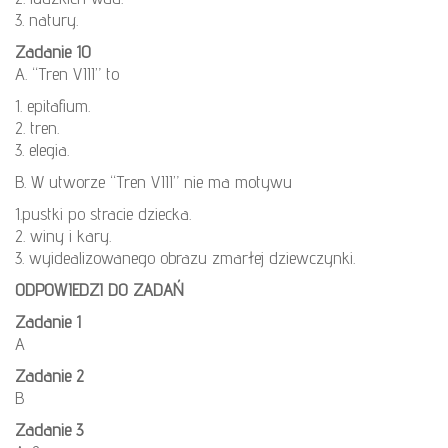
3. natury.
Zadanie 10
A. “Tren VIII” to
1. epitafium.
2. tren.
3. elegia.
B. W utworze “Tren VIII” nie ma motywu
1.pustki po stracie dziecka.
2. winy i kary.
3. wyidealizowanego obrazu zmarłej dziewczynki.
ODPOWIEDZI DO ZADAŃ
Zadanie 1
A
Zadanie 2
B
Zadanie 3