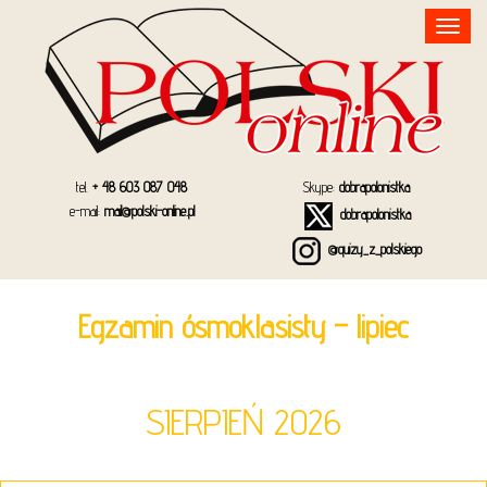
Toggle
navigation
tel.
+ 48 603 087 048
Skype:
dobrapolonistka
e-mail:
mail@polski-online.pl
dobrapolonistka
@quizy_z_polskiego
Egzamin ósmoklasisty – lipiec
SIERPIEŃ 2026