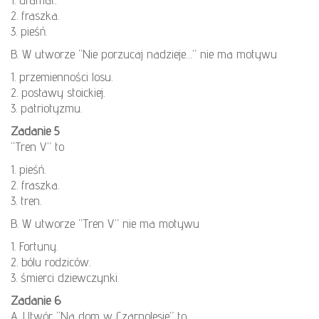
2. fraszka.
3. pieśń.
B. W utworze “Nie porzucaj nadzieje…” nie ma motywu
1. przemienności losu.
2. postawy stoickiej.
3. patriotyzmu.
Zadanie 5
“Tren V” to
1. pieśń.
2. fraszka.
3. tren.
B. W utworze “Tren V” nie ma motywu
1. Fortuny.
2. bólu rodziców.
3. śmierci dziewczynki.
Zadanie 6
A. Utwór “Na dom w Czarnolesie” to