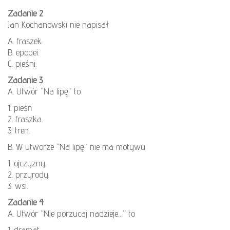
Zadanie 2
Jan Kochanowski nie napisał
A. fraszek.
B. epopei.
C. pieśni.
Zadanie 3
A. Utwór “Na lipę” to
1. pieśń
2. fraszka.
3. tren.
B. W utworze “Na lipę” nie ma motywu
1. ojczyzny.
2. przyrody.
3. wsi.
Zadanie 4
A. Utwór “Nie porzucaj nadzieje…” to
1. dramat.