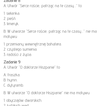
Zadanie 8
A. Utwór “Serce roście, patrząc na te czasy…” to
1. sielanka.
2. pieśń.
3. limeryk.
B. W utworze “Serce roście, patrząc na te czasy…” nie ma
motywu
1. przemiany wewnętrznej bohatera.
2. czystego sumienia.
3. radości z życia.
Zadanie 9
A. Utwór “O doktorze Hiszpanie” to
A. fraszka.
B. hymn.
C. dytyramb.
B. W utworze “O doktorze Hiszpanie” nie ma motywu
1. obyczajów dworskich.
2. ludzkich wad.