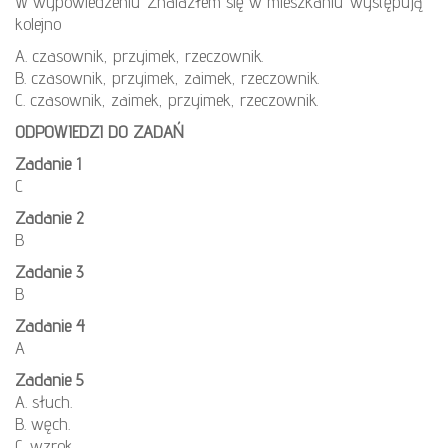
W wypowiedzeniu ‘Znalazłem się w mieszkaniu’ występują
kolejno
A. czasownik, przyimek, rzeczownik.
B. czasownik, przyimek, zaimek, rzeczownik.
C. czasownik, zaimek, przyimek, rzeczownik.
ODPOWIEDZI DO ZADAŃ
Zadanie 1
C
Zadanie 2
B
Zadanie 3
B
Zadanie 4
A
Zadanie 5
A. słuch.
B. węch.
C. wzrok.