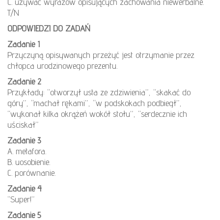
C. używać wyrazów opisujących zachowania niewerbalne.
T/N
ODPOWIEDZI DO ZADAŃ
Zadanie 1
Przyczyną opisywanych przeżyć jest otrzymanie przez
chłopca urodzinowego prezentu.
Zadanie 2
Przykłady: “otworzył usta ze zdziwienia”, “skakać do
góry”, “machał rękami”, “w podskokach podbiegł”,
“wykonał kilka okrążeń wokół stołu”, “serdecznie ich
uściskał”
Zadanie 3
A. metafora.
B. uosobienie.
C. porównanie.
Zadanie 4
“Super!”
Zadanie 5