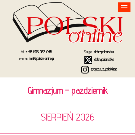
Toggle
navigation
tel.
+ 48 603 087 048
Skype:
dobrapolonistka
e-mail:
mail@polski-online.pl
dobrapolonistka
@quizy_z_polskiego
Gimnazjum – pazdziernik
SIERPIEŃ 2026