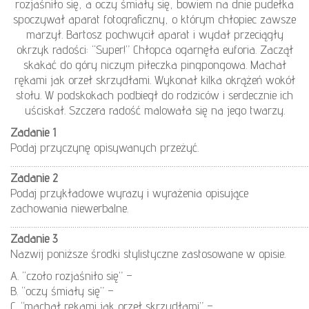
rozjaśniło się, a oczy śmiały się, bowiem na dnie pudełka
spoczywał aparat fotograficzny, o którym chłopiec zawsze
marzył. Bartosz pochwycił aparat i wydał przeciągły
okrzyk radości: “Super!” Chłopca ogarnęła euforia. Zaczął
skakać do góry niczym piłeczka pingpongowa. Machał
rękami jak orzeł skrzydłami. Wykonał kilka okrążeń wokół
stołu. W podskokach podbiegł do rodziców i serdecznie ich
uściskał. Szczera radość malowała się na jego twarzy.
Zadanie 1
Podaj przyczynę opisywanych przeżyć.
…………………………………………………………………………………………………………………………………
Zadanie 2
Podaj przykładowe wyrazy i wyrażenia opisujące
zachowania niewerbalne.
………………………………………………………………………………………………………………………………
Zadanie 3
Nazwij poniższe środki stylistyczne zastosowane w opisie.
A. “czoło rozjaśniło się” –
B. “oczy śmiały się” –
C. “machał rękami jak orzeł skrzydłami” –