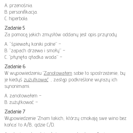
A. przenośnia.
B. personifikacja.
C. hiperbola.
Zadanie 5
Za pomocą jakich zmysłów oddany jest opis przyrody.
A. “śpiewały koniki polne” –
B. “zapach drzewa i smoły” –
C. “płynęła gładka woda” –
Zadanie 6
W wypowiedzeniu ‘
Zanotowałem
sobie to spostrzeżenie, by
je kiedyś
zużytkować
‘ , zastąp podkreślone wyrazy ich
synonimami.
A. zanotowałem –
B. zużytkować –
Zadanie 7
Wypowiedzenie ‘Znam takich, którzy cmokają swe wino bez
końca’ to A/B, gdzie C/D.