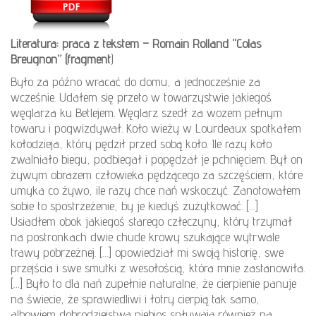
Literatura: praca z tekstem – Romain Rolland “Colas
Breugnon” (fragment
)
Było za późno wracać do domu, a jednocześnie za
wcześnie. Udałem się przeto w towarzystwie jakiegoś
węglarza ku Betlejem. Węglarz szedł za wozem pełnym
towaru i pogwizdywał. Koło wieży w Lourdeaux spotkałem
kołodzieja, który pędził przed sobą koło. Ile razy koło
zwalniało biegu, podbiegał i popędzał je pchnięciem. Był on
żywym obrazem człowieka pędzącego za szczęściem, które
umyka co żywo, ile razy chce nań wskoczyć. Zanotowałem
sobie to spostrzeżenie, by je kiedyś zużytkować. […]
Usiadłem obok jakiegoś starego człeczyny, który trzymał
na postronkach dwie chude krowy szukające wytrwale
trawy pobrzeżnej. […] opowiedział mi swoją historię, swe
przejścia i swe smutki z wesołością, która mnie zastanowiła.
[…] Było to dla nań zupełnie naturalne, że cierpienie panuje
na świecie, że sprawiedliwi i łotry cierpią tak samo,
albowiem dobrodziejstwa niebios spływają również na