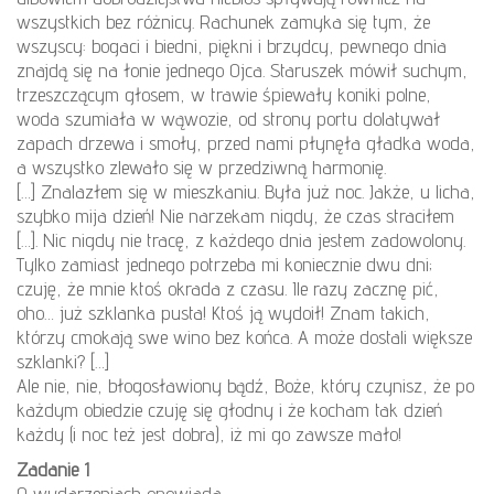
wszystkich bez różnicy. Rachunek zamyka się tym, że
wszyscy: bogaci i biedni, piękni i brzydcy, pewnego dnia
znajdą się na łonie jednego Ojca. Staruszek mówił suchym,
trzeszczącym głosem, w trawie śpiewały koniki polne,
woda szumiała w wąwozie, od strony portu dolatywał
zapach drzewa i smoły, przed nami płynęła gładka woda,
a wszystko zlewało się w przedziwną harmonię.
[…] Znalazłem się w mieszkaniu. Była już noc. Jakże, u licha,
szybko mija dzień! Nie narzekam nigdy, że czas straciłem
[…]. Nic nigdy nie tracę, z każdego dnia jestem zadowolony.
Tylko zamiast jednego potrzeba mi koniecznie dwu dni;
czuję, że mnie ktoś okrada z czasu. Ile razy zacznę pić,
oho… już szklanka pusta! Ktoś ją wydoił! Znam takich,
którzy cmokają swe wino bez końca. A może dostali większe
szklanki? […]
Ale nie, nie, błogosławiony bądź, Boże, który czynisz, że po
każdym obiedzie czuję się głodny i że kocham tak dzień
każdy (i noc też jest dobra), iż mi go zawsze mało!
Zadanie 1
O wydarzeniach opowiada