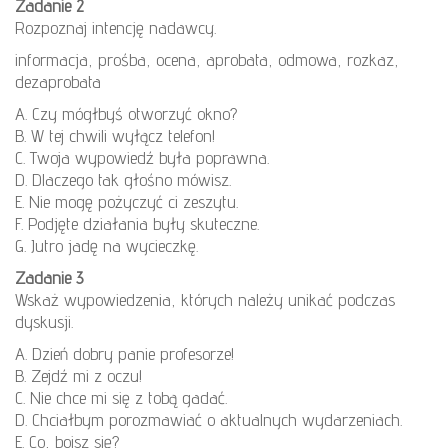
Zadanie 2
Rozpoznaj intencję nadawcy.
informacja, prośba, ocena, aprobata, odmowa, rozkaz,
dezaprobata
A. Czy mógłbyś otworzyć okno?
B. W tej chwili wyłącz telefon!
C. Twoja wypowiedź była poprawna.
D. Dlaczego tak głośno mówisz.
E. Nie mogę pożyczyć ci zeszytu.
F. Podjęte działania były skuteczne.
G. Jutro jadę na wycieczkę.
Zadanie 3
Wskaż wypowiedzenia, których należy unikać podczas
dyskusji.
A. Dzień dobry panie profesorze!
B. Zejdź mi z oczu!
C. Nie chce mi się z tobą gadać.
D. Chciałbym porozmawiać o aktualnych wydarzeniach.
E. Co, boisz się?