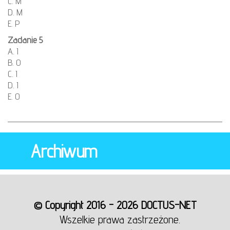
C. M
D. M
E. P
Zadanie 5
A. I
B. O
C. I
D. I
E. O
Archiwum
© Copyright 2016 - 2026 DOCTUS-NET
Wszelkie prawa zastrzeżone.