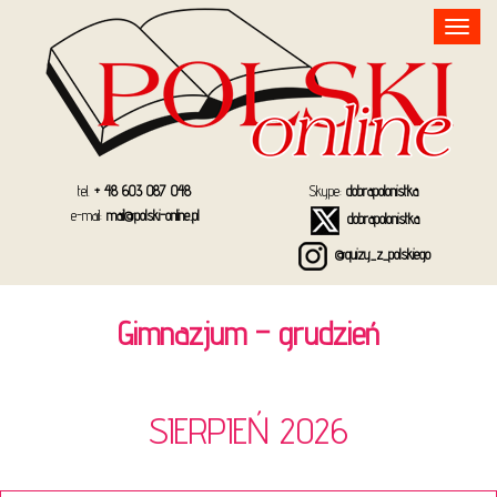
Toggle
navigation
tel.
+ 48 603 087 048
Skype:
dobrapolonistka
e-mail:
mail@polski-online.pl
dobrapolonistka
@quizy_z_polskiego
Gimnazjum – grudzień
SIERPIEŃ 2026