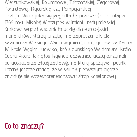
Wierzynkowskiej, Kolumnowej, Tatrzańskiej, Zegarowej,
Portretowej, Rycerskiej czy Pompejańskiej.
Uczty u Wierzynka sięgają odległej przeszłości. To tutaj w
1364 roku Mikołaj Wierzynek w imieniu rady miejskiej
Krakowa wydał wspaniałą ucztę dla europejskich
monarchów, którzy przybyli na zaproszenie króla
Kazimierza Wielkiego. Warto wymienić choćby: cesarza Karola
IV, króla Węgier Ludwika, króla duńskiego Waldemara, króla
Cypru Piotra. Jak głosi legenda uczestnicy uczty otrzymali
od gospodarza złotą zastawę, na której spożywali posiłki.
Trzeba jeszcze dodać, że w sali na pierwszym piętrze
znajduje się wczesnorenesansowy strop kasetonowy.
Co to znaczy?