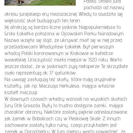
Polski). Słowo Jura
pochodzi od nazwy
okresu jurajskiego ery mezozoicznej. Wtedy to osadziła się
większość skał budujących ten teren.
Jej atrakcją są bardzo liczne jaskinie. Najpopularniejsza to
Grota Łokietka położona w Ojcowskim Parku Narodowym.
Nazwa wzięła się stąd, że ukrywać miał się w niej przed
prześladowcami Władysław Łokietek. Był pierwszym
władcą Polski koronowanym w Krakowie w katedrze
wawelskiej. Uroczystość miała miejsce w 1320 roku. Warto
jeszcze dodać, że w jaskiniach żyją nietoperze. Te skrzydlate
ssaki reprezentują ok. 17 gatunków.
Na uwagę zasługują też skały, które mają oryginalne
kształty, jak np. Maczuga Herkulesa, mająca właśnie
kształt maczugi.
W dawnych czasach władcy wznosili na wysokich skałach
Jury Orle Gniazda. Były to trudno dostępne zamki, mające
charakter obronny. Niektóre zostały pięknie odrestaurowane,
jak zamek w Bobolicach czy w Pieskowej Skale. Z innych
zachowane zostały tylko ruiny, czego przykładem jest
zamek w Ogrodzieńcu. W tym miejscu warto powiedzieć, że