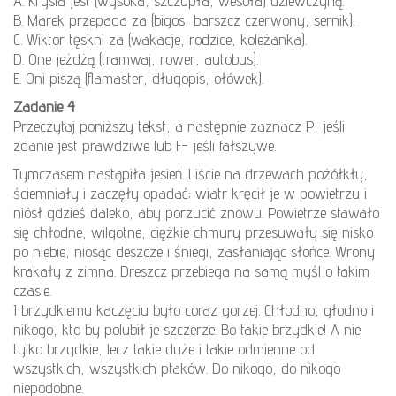
A. Krysia jest (wysoka, szczupła, wesoła) dziewczyną.
B. Marek przepada za (bigos, barszcz czerwony, sernik).
C. Wiktor tęskni za (wakacje, rodzice, koleżanka).
D. One jeżdżą (tramwaj, rower, autobus).
E. Oni piszą (flamaster, długopis, ołówek).
Zadanie 4
Przeczytaj poniższy tekst, a następnie zaznacz P, jeśli
zdanie jest prawdziwe lub F- jeśli fałszywe.
Tymczasem nastąpiła jesień. Liście na drzewach pożółkły,
ściemniały i zaczęły opadać; wiatr kręcił je w powietrzu i
niósł gdzieś daleko, aby porzucić znowu. Powietrze stawało
się chłodne, wilgotne, ciężkie chmury przesuwały się nisko
po niebie, niosąc deszcze i śniegi, zasłaniając słońce. Wrony
krakały z zimna. Dreszcz przebiega na samą myśl o takim
czasie.
I brzydkiemu kaczęciu było coraz gorzej. Chłodno, głodno i
nikogo, kto by polubił je szczerze. Bo takie brzydkie! A nie
tylko brzydkie, lecz takie duże i takie odmienne od
wszystkich, wszystkich ptaków. Do nikogo, do nikogo
niepodobne.