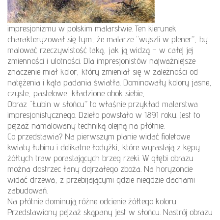
impresjonizmu w polskim malarstwie. Ten kierunek
charakteryzował się tym, że malarze “wyszli w plener”, by
malować rzeczywistość taką, jak ją widzą – w całej jej
zmienności i ulotności. Dla impresjonistów najważniejsze
znaczenie miał kolor, który zmieniał się w zależności od
natężenia i kąta padania światła. Dominowały kolory jasne,
czyste, pastelowe, kładzione obok siebie,
Obraz “Łubin w słońcu” to właśnie przykład malarstwa
impresjonistycznego. Dzieło powstało w 1891 roku. Jest to
pejzaż namalowany techniką olejną na płótnie.
Co przedstawia? Na pierwszym planie widać fioletowe
kwiaty łubinu i delikatne łodyżki, które wyrastają z kępy
żółtych traw porastających brzeg rzeki. W głębi obrazu
można dostrzec łany dojrzałego zboża. Na horyzoncie
widać drzewa, z przebijającymi gdzie niegdzie dachami
zabudowań.
Na płótnie dominują różne odcienie żółtego koloru.
Przedstawiony pejzaż skąpany jest w słońcu. Nastrój obrazu