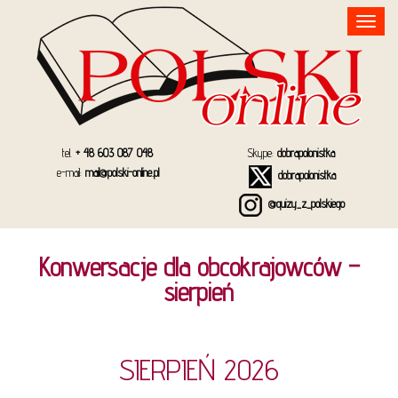
Toggle
navigation
tel.
+ 48 603 087 048
Skype:
dobrapolonistka
e-mail:
mail@polski-online.pl
dobrapolonistka
@quizy_z_polskiego
Konwersacje dla obcokrajowców –
sierpień
SIERPIEŃ 2026