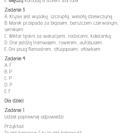
E.
Między
komodą a stołem stoi fotel.
Zadanie 3
A. Krysia jest wysoką, szczupłą, wesołą dziewczyną.
B. Marek przepada za bigosem, barszczem czerwonym,
sernikiem.
C. Wiktor tęskni za wakacjami, rodzicami, koleżanką.
D. One jeżdżą tramwajem, rowerem, autobusem.
E. Oni piszą flamastrem, długopisem, ołówkiem.
Zadanie 4
A. F
B. P
C. P
D. P
E. F
Dla dzieci
Zadanie 1
Udziel poprawnej odpowiedzi.
Przykład:
To jest kierowca. Czy to jest kierowca?