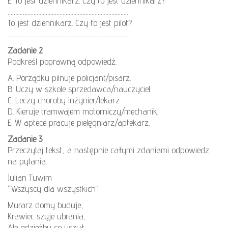
E. To jest dziennikarz. Czy to jest dziennikarz?
…………………………………………………………………….
To jest dziennikarz. Czy to jest pilot?
…………………………………………………………………….
Zadanie 2
Podkreśl poprawną odpowiedź.
A. Porządku pilnuje policjant/pisarz.
B. Uczy w szkole sprzedawca/nauczyciel.
C. Leczy choroby inżynier/lekarz.
D. Kieruje tramwajem motorniczy/mechanik.
E. W aptece pracuje pielęgniarz/aptekarz.
Zadanie 3
Przeczytaj tekst, a następnie całymi zdaniami odpowiedz
na pytania.
Julian Tuwim
“Wszyscy dla wszystkich”
Murarz domy buduje,
Krawiec szyje ubrania,
Ale gdzieżby co uszył,