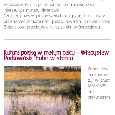
w pozostałościach po tej budowli organizowane są
interesujące imprezy plenerowe.
Na Jurze powstały liczne szlaki turystyczne, które można
przemierzać samochodem, pieszo, rowerem, a nawet konno.
Zdjęcie obok przedstawia ruiny zamku w Ogrodzieńcu.
Kultura polska w małym palcu - Władysław
Podkowiński "Łubin w słońcu"
Władysław
Podkowiński
żył w latach
1866-1895.
Był
prekursorem