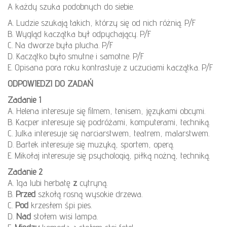
A każdy szuka podobnych do siebie.
A. Ludzie szukają takich, którzy się od nich różnią. P/F
B. Wygląd kaczątka był odpychający. P/F
C. Na dworze była plucha. P/F
D. Kaczątko było smutne i samotne. P/F
E. Opisana pora roku kontrastuje z uczuciami kaczątka. P/F
ODPOWIEDZI DO ZADAŃ
Zadanie 1
A. Helena interesuje się filmem, tenisem, językami obcymi.
B. Kacper interesuje się podróżami, komputerami, techniką.
C. Julka interesuje się narciarstwem, teatrem, malarstwem.
D. Bartek interesuje się muzyką, sportem, operą.
E. Mikołaj interesuje się psychologią, piłką nożną, techniką.
Zadanie 2
A. Iga lubi herbatę
z
cytryną.
B.
Przed
szkołą rosną wysokie drzewa.
C.
Pod
krzesłem śpi pies.
D.
Nad
stołem wisi lampa.