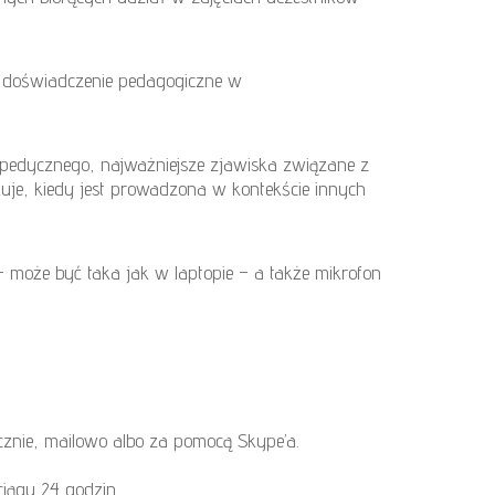
e doświadczenie pedagogiczne w
opedycznego, najważniejsze zjawiska związane z
skuje, kiedy jest prowadzona w kontekście innych
 może być taka jak w laptopie – a także mikrofon
icznie, mailowo albo za pomocą Skype’a.
iągu 24 godzin.