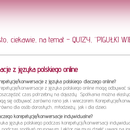
sto, ciekawie, na temat – QUIZY, “PIGUŁKI 
je z języka polskiego online
repetycje/konwersacje z języka polskiego: dlaczego online?
repetycje/konwersacje z języka polskiego online mogą odbywać si
oszczędzić czas potrzebny na dojazdy. Spotkania można elasty
gą się odbywać zarówno rano jak i wieczorem. Korepetycje/konw
równo dla osób dorosłych, młodzieży, jak i dla dzieci.
aczego korepetycje/konwersacje indywidualne?
uka języka polskiego podczas korepetycji/konwersacji indywid
ż podczas spotkań grupowym. Lektor nie musi dzielić uwagi na i