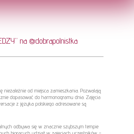
WIEDZY” na
@dobrapolnistka
ę niezależnie od miejsca zamieszkania. Pozwalają
cznie dopasować do harmonogramu dnia. Zajęcia
ersacje z języka polskiego adresowane są
ualnych odbywa się w znacznie szybszym tempie
nnych biorących udział w zajęciach uczestników –