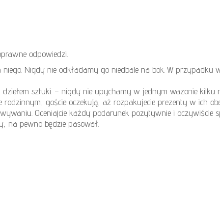
poprawne odpowiedzi.
niego. Nigdy nie odkładamy go niedbale na bok. W przypadku wi
t dziełem sztuki. – nigdy nie upychamy w jednym wazonie kilku 
e rodzinnym, goście oczekują, aż rozpakujecie prezenty w ich ob
ywaniu. Oceniajcie każdy podarunek pozytywnie i oczywiście s
ny, na pewno będzie pasował.