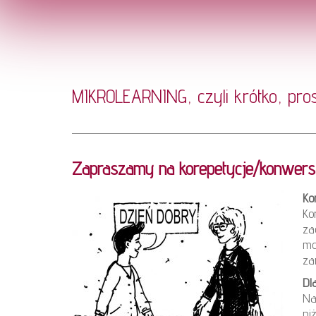
MIKROLEARNING, czyli krótko, pro
Zapraszamy na korepetycje/konwersac
Ko
Ko
za
mo
za
Dl
Na
ni