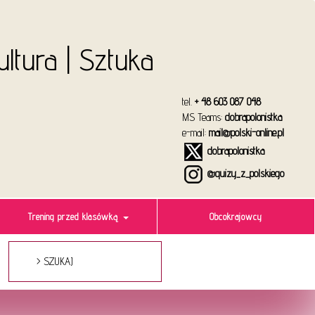
Kultura | Sztuka
tel.
+ 48 603 087 048
MS Teams:
dobrapolonistka
e-mail:
mail@polski-online.pl
dobrapolonistka
@quizy_z_polskiego
Trening przed klasówką
Obcokrajowcy