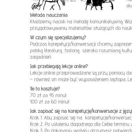
sk
Metoda nauczania
Kładziemy nacisk na metodę komunikatywną. Wszys
przygotowywaniu materiałów służących do nauki 
W czym się specjalizujemy?
Podczas korepetycji/konwersacji chcemy zaprezen
polską literaturą, historią, szeroko rozumianą ku
zagadnień.
Jak przebiegają lekcje online?
Lekcje online przeprowadzane są przy pomocy dar
– również on może być wyposażeniem laptopa. Le
Ile to kosztuje?
70 zł za 45 minut
100 zł za 60 minut
Jak zapisać się na korepetycje/konwersacje z języ
Krok 1. Aby zapisać się na korepetycje/konwersacj
Krok 2. Po ustaleniu dogodnego dla Ciebie terminu 
Krok 3. Po dokonaniu wpłaty otrzymasz potwierdze