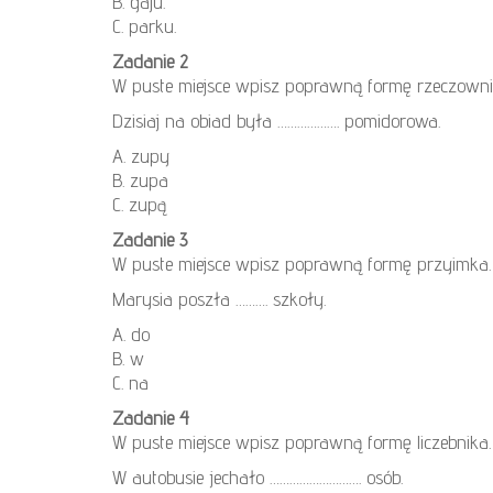
B. gaju.
C. parku.
Zadanie 2
W puste miejsce wpisz poprawną formę rzeczowni
Dzisiaj na obiad była ………………. pomidorowa.
A. zupy
B. zupa
C. zupą
Zadanie 3
W puste miejsce wpisz poprawną formę przyimka.
Marysia poszła ………. szkoły.
A. do
B. w
C. na
Zadanie 4
W puste miejsce wpisz poprawną formę liczebnika.
W autobusie jechało ………………………. osób.