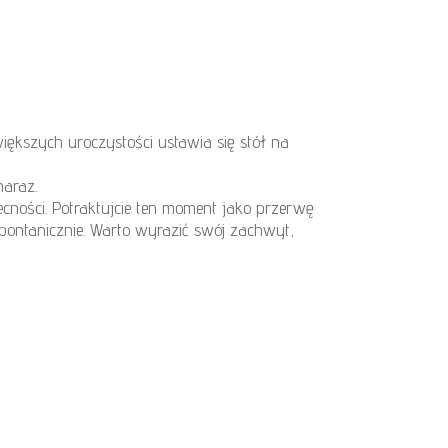
ększych uroczystości ustawia się stół na
naraz.
ecności. Potraktujcie ten moment jako przerwę
pontanicznie. Warto wyrazić swój zachwyt,