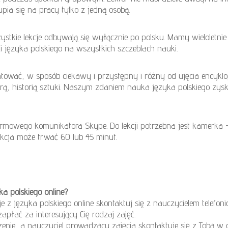
upia się na pracy tylko z jedną osobą.
tkie lekcje odbywają się wyłącznie po polsku. Mamy wieloletni
języka polskiego na wszystkich szczeblach nauki.
tować, w sposób ciekawy i przystępny i różny od ujęcia encykl
lturą, historią sztuki. Naszym zdaniem nauka języka polskiego zy
mowego komunikatora Skype. Do lekcji potrzebna jest kamerka –
kcja może trwać 60 lub 45 minut.
ka polskiego online?
e z języka polskiego online skontaktuj się z nauczycielem telefon
zapłać za interesujący Cię rodzaj zajęć.
nie, a nauczyciel prowadzący zajęcia skontaktuje się z Tobą w c