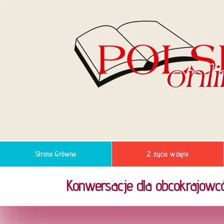
Strona Główna
Z życia wzięte
Konwersacje dla obcokrajowc