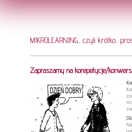
MIKROLEARNING, czyli krótko, pro
Zapraszamy na korepetycje/konwersac
Ko
Ko
za
mo
za
Dl
Na
ni