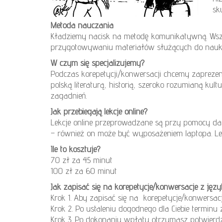
sk
Metoda nauczania
Kładziemy nacisk na metodę komunikatywną. Wszys
przygotowywaniu materiałów służących do nauki 
W czym się specjalizujemy?
Podczas korepetycji/konwersacji chcemy zaprezen
polską literaturą, historią, szeroko rozumianą ku
zagadnień.
Jak przebiegają lekcje online?
Lekcje online przeprowadzane są przy pomocy dar
– również on może być wyposażeniem laptopa. Le
Ile to kosztuje?
70 zł za 45 minut
100 zł za 60 minut
Jak zapisać się na korepetycje/konwersacje z języ
Krok 1. Aby zapisać się na korepetycje/konwersacj
Krok 2. Po ustaleniu dogodnego dla Ciebie terminu 
Krok 3. Po dokonaniu wpłaty otrzymasz potwierdze