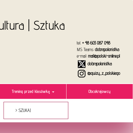
Kultura | Sztuka
tel.
+ 48 603 087 048
MS Teams:
dobrapolonistka
e-mail:
mail@polski-online.pl
dobrapolonistka
@quizy_z_polskiego
Trening przed klasówką
Obcokrajowcy