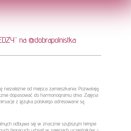
WIEDZY” na
@dobrapolnistka
ę niezależnie od miejsca zamieszkania. Pozwalają
cznie dopasować do harmonogramu dnia. Zajęcia
ersacje z języka polskiego adresowane są
ualnych odbywa się w znacznie szybszym tempie
nnych biorących udział w zajęciach uczestników –