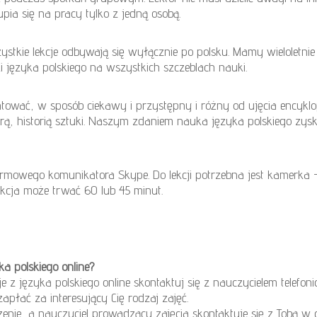
upia się na pracy tylko z jedną osobą.
tkie lekcje odbywają się wyłącznie po polsku. Mamy wieloletni
języka polskiego na wszystkich szczeblach nauki.
tować, w sposób ciekawy i przystępny i różny od ujęcia encykl
lturą, historią sztuki. Naszym zdaniem nauka języka polskiego zy
mowego komunikatora Skype. Do lekcji potrzebna jest kamerka –
kcja może trwać 60 lub 45 minut.
ka polskiego online?
e z języka polskiego online skontaktuj się z nauczycielem telefon
zapłać za interesujący Cię rodzaj zajęć.
nie, a nauczyciel prowadzący zajęcia skontaktuje się z Tobą w c