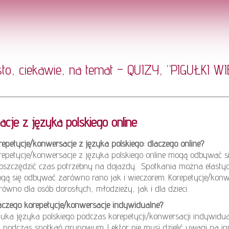
sto, ciekawie, na temat – QUIZY, “PIGUŁKI 
je z języka polskiego online
repetycje/konwersacje z języka polskiego: dlaczego online?
repetycje/konwersacje z języka polskiego online mogą odbywać si
oszczędzić czas potrzebny na dojazdy. Spotkania można elasty
gą się odbywać zarówno rano jak i wieczorem. Korepetycje/konw
równo dla osób dorosłych, młodzieży, jak i dla dzieci.
aczego korepetycje/konwersacje indywidualne?
uka języka polskiego podczas korepetycji/konwersacji indywid
ż podczas spotkań grupowym. Lektor nie musi dzielić uwagi na i