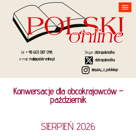
Toggle
navigation
tel.
+ 48 603 087 048
Skype:
dobrapolonistka
e-mail:
mail@polski-online.pl
dobrapolonistka
@quizy_z_polskiego
Konwersacje dla obcokrajowców –
październik
SIERPIEŃ 2026