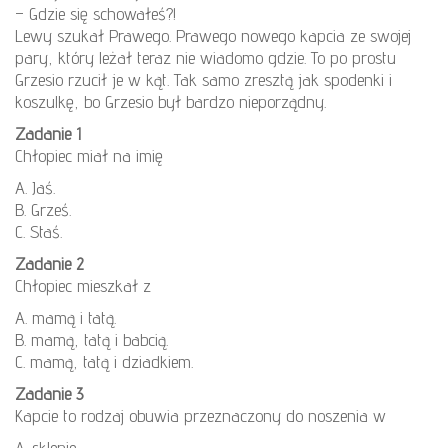
– Gdzie się schowałeś?!
Lewy szukał Prawego. Prawego nowego kapcia ze swojej
pary, który leżał teraz nie wiadomo gdzie. To po prostu
Grzesio rzucił je w kąt. Tak samo zresztą jak spodenki i
koszulkę, bo Grzesio był bardzo nieporządny.
Zadanie 1
Chłopiec miał na imię
A. Jaś.
B. Grześ.
C. Staś.
Zadanie 2
Chłopiec mieszkał z
A. mamą i tatą.
B. mamą, tatą i babcią.
C. mamą, tatą i dziadkiem.
Zadanie 3
Kapcie to rodzaj obuwia przeznaczony do noszenia w
A. sklepie.