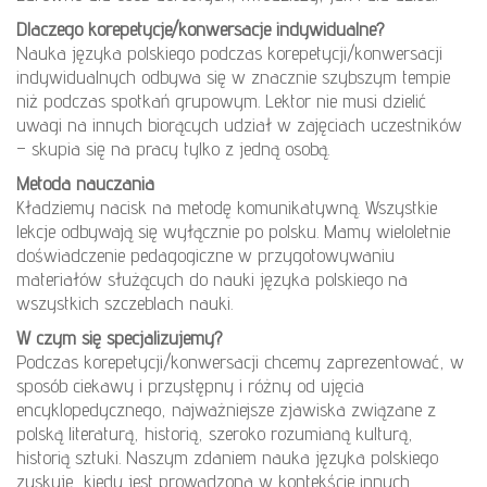
Dlaczego korepetycje/konwersacje indywidualne?
Nauka języka polskiego podczas korepetycji/konwersacji
indywidualnych odbywa się w znacznie szybszym tempie
niż podczas spotkań grupowym. Lektor nie musi dzielić
uwagi na innych biorących udział w zajęciach uczestników
– skupia się na pracy tylko z jedną osobą.
Metoda nauczania
Kładziemy nacisk na metodę komunikatywną. Wszystkie
lekcje odbywają się wyłącznie po polsku. Mamy wieloletnie
doświadczenie pedagogiczne w przygotowywaniu
materiałów służących do nauki języka polskiego na
wszystkich szczeblach nauki.
W czym się specjalizujemy?
Podczas korepetycji/konwersacji chcemy zaprezentować, w
sposób ciekawy i przystępny i różny od ujęcia
encyklopedycznego, najważniejsze zjawiska związane z
polską literaturą, historią, szeroko rozumianą kulturą,
historią sztuki. Naszym zdaniem nauka języka polskiego
zyskuje, kiedy jest prowadzona w kontekście innych