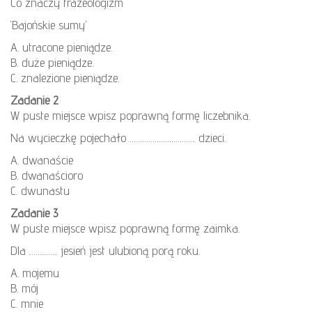
Co znaczy frazeologizm
‘Bajońskie sumy’
A. utracone pieniądze.
B. duże pieniądze.
C. znalezione pieniądze.
Zadanie 2
W puste miejsce wpisz poprawną formę liczebnika.
Na wycieczkę pojechało ………………………….. dzieci.
A. dwanaście
B. dwanaścioro
C. dwunastu
Zadanie 3
W puste miejsce wpisz poprawną formę zaimka.
Dla ………….. jesień jest ulubioną porą roku.
A. mojemu
B. mój
C. mnie