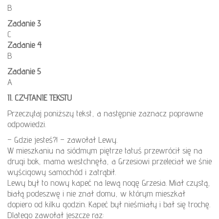
B
Zadanie 3
C
Zadanie 4
B
Zadanie 5
A
II. CZYTANIE TEKSTU
Przeczytaj poniższy tekst, a następnie zaznacz poprawne
odpowiedzi.
– Gdzie jesteś?! – zawołał Lewy.
W mieszkaniu na siódmym piętrze tatuś przewrócił się na
drugi bok, mama westchnęła, a Grzesiowi przeleciał we śnie
wyścigowy samochód i zatrąbił.
Lewy był to nowy kapeć na lewą nogę Grzesia. Miał czystą,
białą podeszwę i nie znał domu, w którym mieszkał
dopiero od kilku godzin. Kapeć był nieśmiały i bał się trochę.
Dlatego zawołał jeszcze raz: