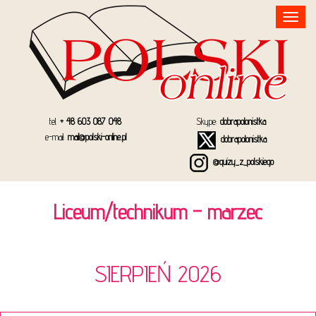
Toggle
navigation
tel.
+ 48 603 087 048
Skype:
dobrapolonistka
e-mail:
mail@polski-online.pl
dobrapolonistka
@quizy_z_polskiego
Liceum/technikum – marzec
SIERPIEŃ 2026