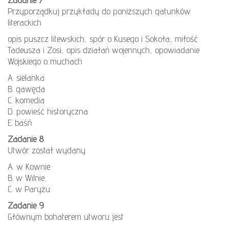
Przyporządkuj przykłady do poniższych gatunków
literackich
opis puszcz litewskich, spór o Kusego i Sokoła, miłość
Tadeusza i Zosi, opis działań wojennych, opowiadanie
Wojskiego o muchach
A. sielanka
B. gawęda
C. komedia
D. powieść historyczna
E. baśń
Zadanie 8
Utwór został wydany
A. w Kownie.
B. w Wilnie.
C. w Paryżu.
Zadanie 9
Głównym bohaterem utworu jest