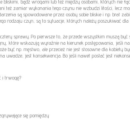
 bliskimi, bądź wrogami lub też między osobami, których nie łąc
i też zamiar wykonania tego czynu nie wzbudzi litości, lecz może
darzenia są spowodowane przez osoby sobie bliskie i np. brat zabi
ego rodzaju czyn, są to sytuacje, których należy poszukiwać dla t
 cztery sprawy. Po pierwsze to, że przede wszystkim muszą być 
y, które wskazują wyraźnie na kierunek postępowania, jeśli na s
e być np. męstwo, ale przecież nie jest stosowne dla kobiety by
na uwadze, jest konsekwencja. Bo jeśli nawet postać jest niekon
ć i trwogę?
grywające się pomiędzy