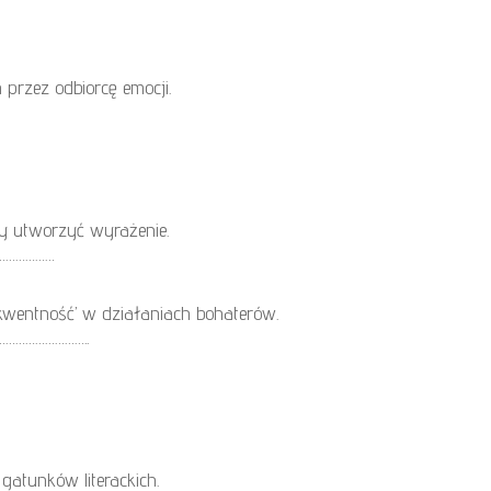
przez odbiorcę emocji.
by utworzyć wyrażenie.
………………
kwentność’ w działaniach bohaterów.
……………………..
gatunków literackich.