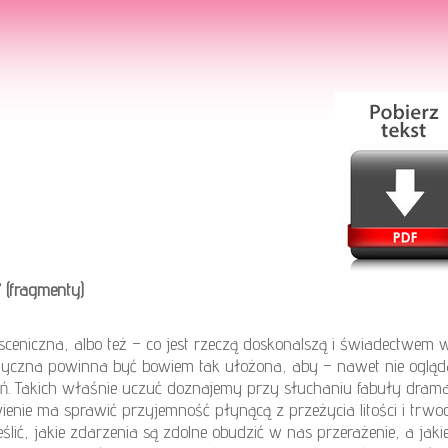
” (fragmenty)
sceniczna, albo też – co jest rzeczą doskonalszą i świadectwem
czna powinna być bowiem tak ułożona, aby – nawet nie ogląda
ń. Takich właśnie uczuć doznajemy przy słuchaniu fabuły drama
nie ma sprawić przyjemność płynącą z przeżycia litości i trwogi,
ić, jakie zdarzenia są zdolne obudzić w nas przerażenie, a jaki