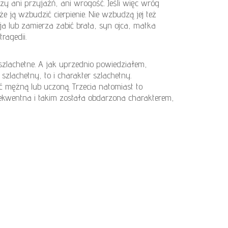
zy ani przyjaźń, ani wrogość. Jeśli więc wróg
 ją wzbudzić cierpienie. Nie wzbudzą jej też
ja lub zamierza zabić brata, syn ojca, matka
ragedii.
szlachetne. A jak uprzednio powiedziałem,
zlachetny, to i charakter szlachetny.
ć mężną lub uczoną. Trzecia natomiast to
sekwentna i takim została obdarzona charakterem,