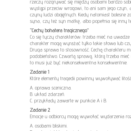
rzeczy rozgrywać się między osobami bardzo sobie
wystąpi przeciw wrogowi, to ani sam jego czyn, an
czyny ludzi obojętnych. Kiedy natomiast bolesne z
syna, czy też syn matkę, albo popełnia się inny t
“Cechy bohatera tragicznego”
Co się tyczy charakterów; trzeba mieć na uwadze
charakter mogą wyrażać tylko takie słowa lub czyn
Druga sprawa to stosowność. Cechą charakteru moż
podobieństwo. Czwartą sprawą, którą trzeba mieć 
to musi już być niekonsekwentna konsekwentnie.
Zadanie 1
Które elementy tragedii powinny wywoływać litoś
A. oprawa sceniczna.
B. układ zdarzeń.
C. przykłady zawarte w punkcie A i B.
Zadanie 2
Emocje u odbiorcy mogą wywołać wydarzenia roz
A. osobami bliskimi.