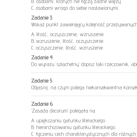
B. osobami, których nie łączą żadne więzy.
C. osobami wrogo do siebie nastawionymi.
Zadanie 3
Wskaż punkt zawierający kolejność przeżywanych 
A. litość, oczyszczenie, wzruszenie.
B. wzruszenie, litość, oczyszczenie.
C. oczyszczenie, litość, wzruszenie.
Zadanie 4
Do wyrazu ‘szlachetny’ dopisz taki rzeczownik, a
……………………………………………………………………………………………………
Zadanie 5
Objaśnij, na czym polega ‘niekonsekwentna konse
………………………………………………………………………………………………………
Zadanie 6
‘Zasada decorum’ polegała na
A. upiększaniu gatunku literackiego.
B. hierarchizowaniu gatunku literackiego.
C. łączeniu cech charakterystycznych dla różnych 