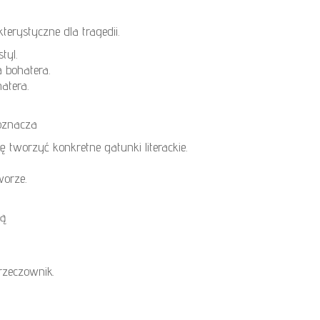
erystyczne dla tragedii.
tyl.
 bohatera.
atera.
 oznacza
 tworzyć konkretne gatunki literackie.
worze.
ją
rzeczownik.