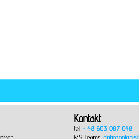
Kontakt
T
tel.
+ 48 603 087 048
ntach
MS Teams:
dobrapolonist