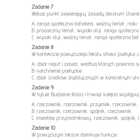
Zadanie 7
Wskaż punkt zawierający ‘zasady decorum’ charakt
A. ranga społeczna bohatera, ważny temat, niski s
B. prozaiczny temat, wysoki styl, ranga społeczna
C. wysoki styl, ważny temat, ranga społeczna boh
Zadanie 8
W kontekście powyższego tekstu słowo ‘poetyka’
A. zbiór reguł i zasad, według których powinno się
B. natchnienie poetyckie.
C. zbiór środków stylistycznych w konkretnym ut
Zadanie 9
W tytule ‘Budzenie litości i trwogi’ kolejno występu
A. rzeczownik, rzeczownik, przyimek, rzeczownik.
B. rzeczownik, rzeczownik, spójnik, rzeczownik.
C. imiesłów przymiotnikowy, rzeczownik, spójnik, 
Zadanie 10
W powyższym tekście dominuje funkcja