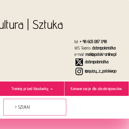
Kultura | Sztuka
tel.
+ 48 603 087 048
MS Teams:
dobrapolonistka
e-mail:
mail@polski-online.pl
dobrapolonistka
@quizy_z_polskiego
Trening przed klasówką
Konwersacje dla obcokrajowców