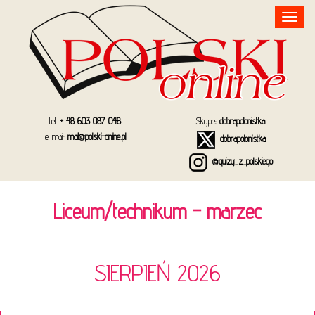
Toggle
navigation
tel.
+ 48 603 087 048
Skype:
dobrapolonistka
e-mail:
mail@polski-online.pl
dobrapolonistka
@quizy_z_polskiego
Liceum/technikum – marzec
SIERPIEŃ 2026