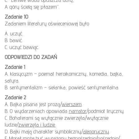
A góry ścielą się płazem”.
Zadanie 10
Zadaniem literatury oświeceniowej było
A. uczyć.
B. bawić.
C. uczyć bawiąc.
ODPOWIEDZI DO ZADAŃ
Zadanie 1
A. klasycyzm – poemat heroikomiczny, komedia, bajka,
satyra.
B. sentymentalizm – sielanka, powieść sentymentalna.
Zadanie 2
A. Bajka pisana jest prozą/
wierszem
.
B. O wydarzeniach opowiada
narrator
/podmiot liryczny.
C. Bohaterami są wyłącznie zwierzęta/wyłącznie
ludzie/
zwierzęta i ludzie.
D. Bajki mają charakter symboliczny/
alegoryczny
.
E. Morał może być wyrażony bezpośrednio/pośrednio/