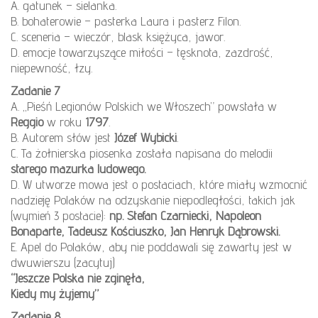
A. gatunek – sielanka.
B. bohaterowie – pasterka Laura i pasterz Filon.
C. sceneria – wieczór, blask księżyca, jawor.
D. emocje towarzyszące miłości – tęsknota, zazdrość,
niepewność, łzy.
Zadanie 7
A. „Pieśń Legionów Polskich we Włoszech” powstała w
Reggio
w roku
1797
.
B. Autorem słów jest
Józef Wybicki
.
C. Ta żołnierska piosenka została napisana do melodii
starego mazurka ludowego.
D. W utworze mowa jest o postaciach, które miały wzmocnić
nadzieję Polaków na odzyskanie niepodległości, takich jak
(wymień 3 postacie):
np. Stefan Czarniecki, Napoleon
Bonaparte, Tadeusz Kościuszko, Jan Henryk Dąbrowski.
E. Apel do Polaków, aby nie poddawali się zawarty jest w
dwuwierszu (zacytuj)
“Jeszcze Polska nie zginęła,
Kiedy my żyjemy”
Zadanie 8