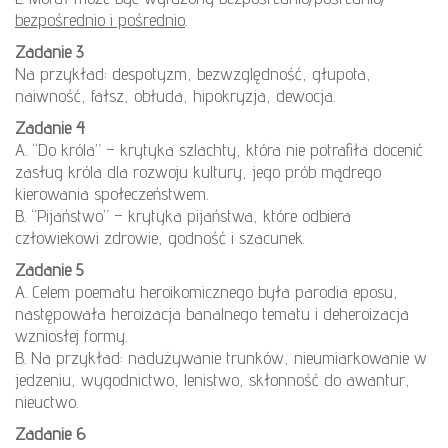
bezpośrednio i pośrednio
.
Zadanie 3
Na przykład: despotyzm, bezwzględność, głupota,
naiwność, fałsz, obłuda, hipokryzja, dewocja.
Zadanie 4
A. “Do króla” – krytyka szlachty, która nie potrafiła docenić
zasług króla dla rozwoju kultury, jego prób mądrego
kierowania społeczeństwem.
B. “Pijaństwo” – krytyka pijaństwa, które odbiera
człowiekowi zdrowie, godność i szacunek.
Zadanie 5
A. Celem poematu heroikomicznego była parodia eposu,
następowała heroizacja banalnego tematu i deheroizacja
wzniosłej formy.
B. Na przykład: nadużywanie trunków, nieumiarkowanie w
jedzeniu, wygodnictwo, lenistwo, skłonność do awantur,
nieuctwo.
Zadanie 6