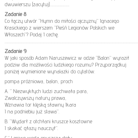
dwuwierszu (zacytuj)…………………
Zadanie 8
Co łączy utwór “Hymn do miłości ojczyzny” Ignacego
Krasickiego z wierszem “Pieśń Legionów Polskich we
Włoszech”? Podaj 1 cechę.
………………………………………………………………………………………………………………………………
Zadanie 9
W jaki sposób Adam Naruszewicz w odzie “Balon” wyraził
podziw dla możliwości ludzkiego rozumu? Przyporządkuj
poniżej wymienione wynalazki do cytatów.
pompa próżniowa, balon, proch
A. ” Niezwykłych ludzi zuchwała para,
Zwalczywszy natury prawa,
Wznawia tor klęską sławny Ikara
I na podniebiu już stawa”.
B. “Wydarł z otchłani kruszce kosztowne
I skakać głazy nauczył”.
C.” Leniwe woda opuszcza doły,