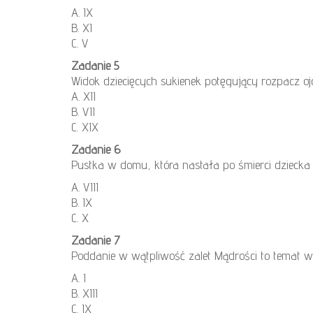
A. IX
B. XI
C. V
Zadanie 5
Widok dziecięcych sukienek potęgujący rozpacz oj
A. XII
B. VII
C. XIX
Zadanie 6
Pustka w domu, która nastała po śmierci dziecka 
A. VIII
B. IX
C. X
Zadanie 7
Poddanie w wątpliwość zalet Mądrości to temat w 
A. I
B. XIII
C. IX