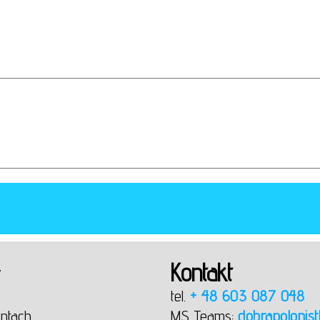
Kontakt
T
tel.
+ 48 603 087 048
ntach
MS Teams:
dobrapolonist