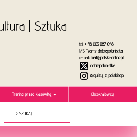
Kultura | Sztuka
tel.
+ 48 603 087 048
MS Teams:
dobrapolonistka
e-mail:
mail@polski-online.pl
dobrapolonistka
@quizy_z_polskiego
Trening przed klasówką
Obcokrajowcy