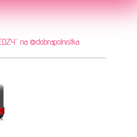
WIEDZY” na
@dobrapolnistka