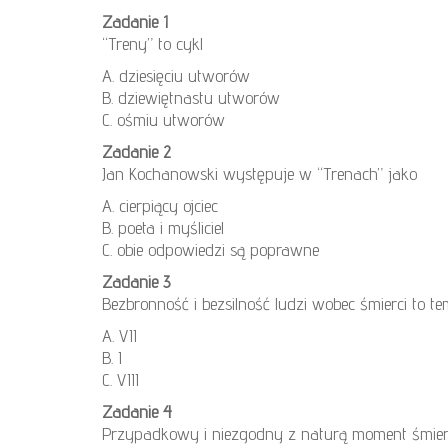
Zadanie 1
“Treny” to cykl
A. dziesięciu utworów
B. dziewiętnastu utworów
C. ośmiu utworów
Zadanie 2
Jan Kochanowski występuje w “Trenach” jako
A. cierpiący ojciec
B. poeta i myśliciel
C. obie odpowiedzi są poprawne
Zadanie 3
Bezbronność i bezsilność ludzi wobec śmierci to te
A. VII
B. I
C. VIII
Zadanie 4
Przypadkowy i niezgodny z naturą moment śmierci