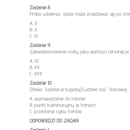
Zadanie 8
Próba ustalenia, gdzie może znajdować się po śmie
A. V
B. X
C. VI
Zadanie 9
Zakwestionowanie cnoty jako wartości cenionej pr
A. XI
B. XV
C. XVII
Zadanie 10
Słowa “ludzkie przygody/Ludzkie noś” stanowią
A. wprowadzenie do trenów
B. punkt kulminacyjny w trenach
C. przesłanie cyklu trenów
ODPOWIEDZI DO ZADAŃ
Zadanie 1