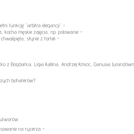
łni funkcję “arbitra elegancji” –
, kocha męskie zajęcia, np. polowanie –
chwalipięta, słynie z forteli –
ko z Bogdańca, Ligia Kallina, Andrzej Kmicic, Danusia Jurandów
szych bohaterów?
 utworów.
asowanie na rycerza –