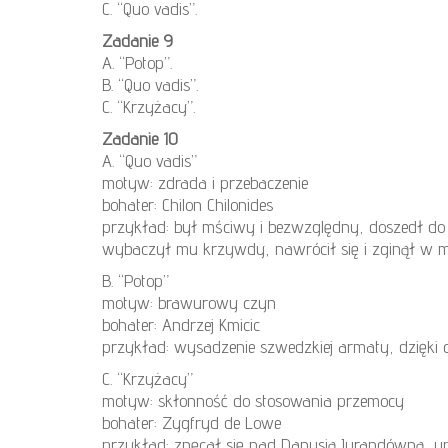
C. “Quo vadis”.
Zadanie 9
A. “Potop”.
B. “Quo vadis”.
C. “Krzyżacy”.
Zadanie 10
A. “Quo vadis”
motyw: zdrada i przebaczenie
bohater: Chilon Chilonides
przykład: był mściwy i bezwzględny, doszedł do
wybaczył mu krzywdy, nawrócił się i zginął w mę
B. “Potop”
motyw: brawurowy czyn
bohater: Andrzej Kmicic
przykład: wysadzenie szwedzkiej armaty, dzięki c
C. “Krzyżacy”
motyw: skłonność do stosowania przemocy
bohater: Zygfryd de Lowe
przykład: znęcał się nad Danusią Jurandówną, upo