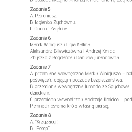
Zadanie 5
A. Petroniusz.
B. Jagienka Zychówna.
C. Onufry Zagłoba.
Zadanie 6
Marek Winicjusz i Ligia Kallina.
Aleksandra Billewiczówna i Andrzej Kmicic.
Zbyszko z Bogdańca i Danusia Jurandówna.
Zadanie 7
A. przemiana wewnętrzna Marka Winicjusza – boha
poświęceń, dającym poczucie bezpieczeństwa.
B. przemiana wewnętrzna Juranda ze Spychowa – 
dzieckiem.
C. przemiana wewnętrzna Andrzeja Kmicica – pod
Pieninach osłania króla własną piersią.
Zadanie 8
A. “Krzyżacy”.
B. “Potop”.