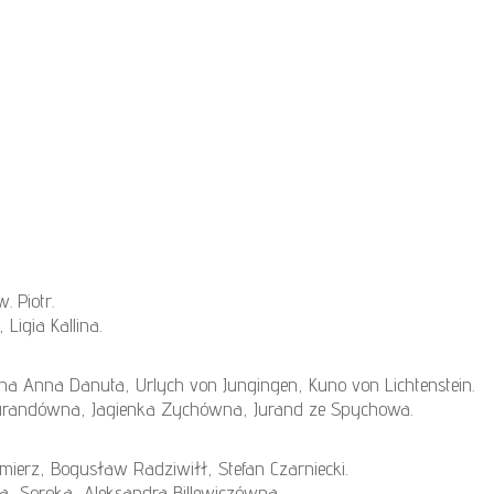
. Piotr.
 Ligia Kallina.
żna Anna Danuta, Urlych von Jungingen, Kuno von Lichtenstein.
 Jurandówna, Jagienka Zychówna, Jurand ze Spychowa.
imierz, Bogusław Radziwiłł, Stefan Czarniecki.
ba, Soroka, Aleksandra Billewiczówna.