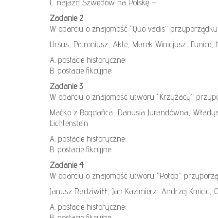
C. najazd Szwedów na Polskę –
Zadanie 2
W oparciu o znajomość “Quo vadis” przyporządku
Ursus, Petroniusz, Akte, Marek Winicjusz, Eunice, N
A. postacie historyczne:
B. postacie fikcyjne:
Zadanie 3
W oparciu o znajomość utworu “Krzyżacy” przyp
Maćko z Bogdańca, Danusia Jurandówna, Władysł
Lichtenstein
A. postacie historyczne:
B. postacie fikcyjne:
Zadanie 4
W oparciu o znajomość utworu “Potop” przyporzą
Janusz Radziwiłł, Jan Kazimierz, Andrzej Kmicic,
A. postacie historyczne:
B. postacie fikcyjne: