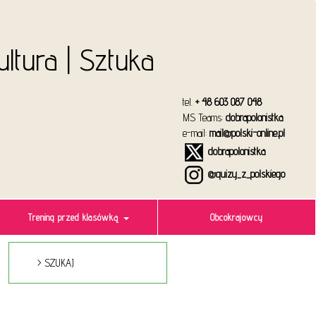
Kultura | Sztuka
tel.
+ 48 603 087 048
MS Teams:
dobrapolonistka
e-mail:
mail@polski-online.pl
dobrapolonistka
@quizy_z_polskiego
Trening przed klasówką
Obcokrajowcy