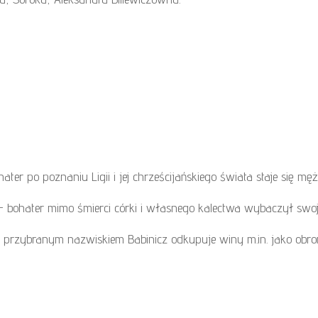
ter po poznaniu Ligii i jej chrześcijańskiego świata staje się
bohater mimo śmierci córki i własnego kalectwa wybaczył swoje
 przybranym nazwiskiem Babinicz odkupuje winy m.in. jako obro