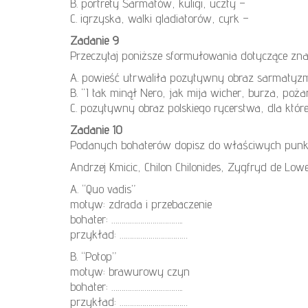
B. portrety Sarmatów, kuligi, uczty –
C. igrzyska, walki gladiatorów, cyrk –
Zadanie 9
Przeczytaj poniższe sformułowania dotyczące zna
A. powieść utrwaliła pozytywny obraz sarmatyzmu
B. “I tak minął Nero, jak mija wicher, burza, poż
C. pozytywny obraz polskiego rycerstwa, dla któr
Zadanie 10
Podanych bohaterów dopisz do właściwych punkt
Andrzej Kmicic, Chilon Chilonides, Zygfryd de Low
A. “Quo vadis”
motyw: zdrada i przebaczenie
bohater: ……………………………..
przykład: ……………………………
B. “Potop”
motyw: brawurowy czyn
bohater: ……………………………..
przykład: ……………………………