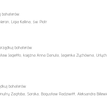
j bohaterów.
eron, Ligia Kallina, św. Piotr
orządkuj bohaterów.
aw Jagiełło, księżna Anna Danuta, Jagienka Zychówna, Urlych
dkuj bohaterów.
 Onufry Zagłoba, Soroka, Bogusław Radziwiłł, Aleksandra Billewi