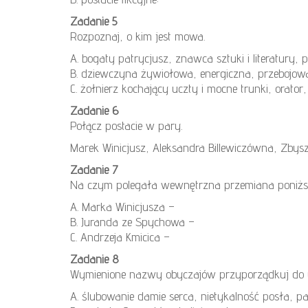
Zadanie 5
Rozpoznaj, o kim jest mowa.
A. bogaty patrycjusz, znawca sztuki i literatury, pe
B. dziewczyna żywiołowa, energiczna, przebojowa
C. żołnierz kochający uczty i mocne trunki, orator, 
Zadanie 6
Połącz postacie w pary.
Marek Winicjusz, Aleksandra Billewiczówna, Zbysz
Zadanie 7
Na czym polegała wewnętrzna przemiana poniż
A. Marka Winicjusza –
B. Juranda ze Spychowa –
C. Andrzeja Kmicica –
Zadanie 8
Wymienione nazwy obyczajów przyporządkuj do
A. ślubowanie damie serca, nietykalność posła, p