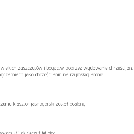
 wielkich zaszczytów i bogactw poprzez wydawanie chrześcija
czarniach jako chrześcijanin na rzymskiej arenie
zemu klasztor jasnogórski został ocalony
korzył i okaleczył jej ojca