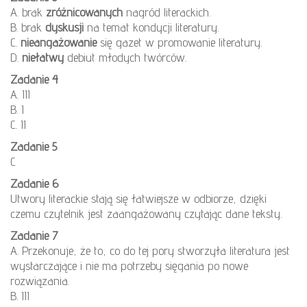
A. brak
zróżnicowanych
nagród literackich.
B. brak
dyskusji
na temat kondycji literatury.
C.
nieangażowanie
się gazet w promowanie literatury.
D.
niełatwy
debiut młodych twórców.
Zadanie 4
A. III
B. I
C. II
Zadanie 5
C
Zadanie 6
Utwory literackie stają się łatwiejsze w odbiorze, dzięki
czemu czytelnik jest zaangażowany czytając dane teksty.
Zadanie 7
A. Przekonuje, że to, co do tej pory stworzyła literatura jest
wystarczające i nie ma potrzeby sięgania po nowe
rozwiązania.
B. III