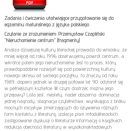
Zadania i ćwiczenia ułatwiające przygotowanie się do
egzaminu maturalnego z języka polskiego
Czytanie ze zrozumieniem: Przemysław Czapliński
“Nieruchomienie centrum” (fragmenty)
Analiza dzisiejszej kultury literackiej prowadzi do wniosku, że
mniej więcej od roku 1996 obserwujemy powrót centrum, a
wkrótce potem jego nieruchomienie. Jest to proces, który
prawdopodobnie rozwijał się pod powierzchnią kultury
nowego okresu od samego początku, to znaczy od roku
1989, dopiero jednak w drugiej połowie lat 90. odsłonił się
w pełniejszym kształcie. W czym dostrzec można jego
przejawy? Lista jest, niestety, nader obszerna: dominacja
jednej nagrody, stagnacja czytelnictwa, wynikająca z braku
mocnych inicjatyw zmierzających do ożywienia różnych
form kontaktu z literaturą, izolacja pism młodoliterackich,
zastępowanie dyskusji o literaturze informacją o książkach,
redukcja obecności literatury w wysokonakładowych