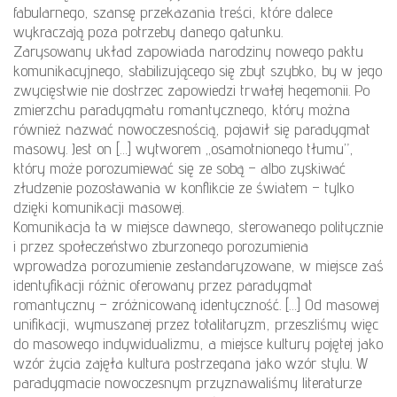
fabularnego, szansę przekazania treści, które dalece
wykraczają poza potrzeby danego gatunku.
Zarysowany układ zapowiada narodziny nowego paktu
komunikacyjnego, stabilizującego się zbyt szybko, by w jego
zwycięstwie nie dostrzec zapowiedzi trwałej hegemonii. Po
zmierzchu paradygmatu romantycznego, który można
również nazwać nowoczesnością, pojawił się paradygmat
masowy. Jest on […] wytworem „osamotnionego tłumu”,
który może porozumiewać się ze sobą – albo zyskiwać
złudzenie pozostawania w konflikcie ze światem – tylko
dzięki komunikacji masowej.
Komunikacja ta w miejsce dawnego, sterowanego politycznie
i przez społeczeństwo zburzonego porozumienia
wprowadza porozumienie zestandaryzowane, w miejsce zaś
identyfikacji różnic oferowany przez paradygmat
romantyczny – zróżnicowaną identyczność. […] Od masowej
unifikacji, wymuszanej przez totalitaryzm, przeszliśmy więc
do masowego indywidualizmu, a miejsce kultury pojętej jako
wzór życia zajęła kultura postrzegana jako wzór stylu. W
paradygmacie nowoczesnym przyznawaliśmy literaturze