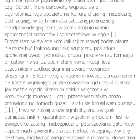
czy „Ogród”, które usiłowały wypisać się z
dychotomicznego podziału na kulturę oficjalną i niezależną,
dostrzegając w tej binarności sztuczną polaryzację,
nieodpowiadającą rzeczywistemu zróżnicowaniu
społeczności odbiorców i społeczeństwa w ogóle. […]
Tymczasem w świecie komunikacji masowej żaden pisarz
nie może być traktowany jako wyłączny posiadacz
społecznej uwagi: jednostka, grupa, pokolenie czy formacja
artystów nie są już podmiotami komunikacji, lecz
uczestnikami podlegającymi jej uwarunkowaniom,
skazanymi na liczenie się z regułami nowego porozumienia i
na koszta wynikające ze zlekceważenia tych reguł. Dlatego,
jak można sądzić, literatura polska włączona w
komunikację masową – czyli przede wszystkim proza
omawiana na łamach gazet – stała się królestwem pastiszu
[…]. […] trwa w naszej prozie symbiotyczny związek
pomiędzy niskimi gatunkami i wysokimi ambicjami. Jest to
związek korzystny i niebezpieczny: pastiszowanie gatunków
popularnych gwarantuje zrozumiałość, wciągnięcie w grę
tekstową, możliwość zasygnalizowania dystansu do wzorca