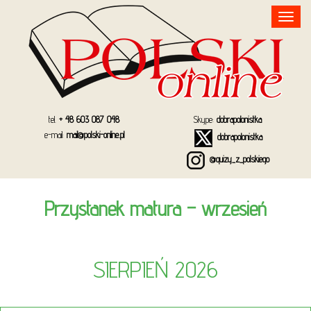
Toggle
navigation
tel.
+ 48 603 087 048
Skype:
dobrapolonistka
e-mail:
mail@polski-online.pl
dobrapolonistka
@quizy_z_polskiego
Przystanek matura – wrzesień
SIERPIEŃ 2026