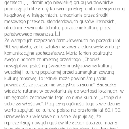
gazetach […], dominacja niewielkiej grupy wydawnictw
promujących literaturę konwencjonalną, uniformizacja oferty
książkowej w księgarniach, umacnianie przez środki
masowego przekazu standardowych gustów literackich,
utrudnione warunki debiutu, porzucenie kultury przez
państwowego mecenasa. […]
Ze wstępnych rozpoznań formułowanych na początku lat
90. wynikało, że to sztuka masowa zredukowała ambicje
komunikacyjne społeczeństwa. Maria Janion opatrzyła
swoją diagnozę znamienną przestrogą: „Chociaż
niewątpliwie jesteśmy świadkami ustępowania kultury
wysokiej i kultury popularnej przed zamerykanizowaną
kulturą masową, to jednak może powinniśmy sobie
powiedzieć, że jeszcze nie wszystko stracone”. Badaczka
widziała ratunek w odwołaniu się do wartości lokalnych, w
umiejętności zachowania tego, co dana kultura „uznaje dla
siebie za właściwe”. Przy całej ogólności tego stwierdzenia
warto zapytać, co kultura polska na przełomie lat 80. i 90.
uznawała za właściwe dla siebie. Wydaje się, że
reprezentację nowych gustów literackich dostrzec można
było nie tylko w pojawieniu się takich pism, jak „bruLion”,