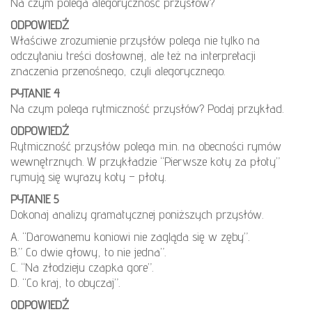
Na czym polega alegoryczność przysłów?
ODPOWIEDŹ
Właściwe zrozumienie przysłów polega nie tylko na
odczytaniu treści dosłownej, ale też na interpretacji
znaczenia przenośnego, czyli alegorycznego.
PYTANIE 4
Na czym polega rytmiczność przysłów? Podaj przykład.
ODPOWIEDŹ
Rytmiczność przysłów polega m.in. na obecności rymów
wewnętrznych. W przykładzie “Pierwsze koty za płoty”
rymują się wyrazy koty – płoty.
PYTANIE 5
Dokonaj analizy gramatycznej poniższych przysłów.
A. “Darowanemu koniowi nie zagląda się w zęby”.
B.” Co dwie głowy, to nie jedna”.
C. “Na złodzieju czapka gore”.
D. “Co kraj, to obyczaj”.
ODPOWIEDŹ