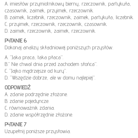
A. imiesłów przymiotnikowy bierny, rzeczownik, partykuła,
czasownik, zaimek, przyimek, rzeczownik.
B. zaimek, liczebnik, rzeczownik, zaimek, partykuła, liczebnik.
C. przyimek, rzeczownik, rzeczownik, czasownik.
D. zaimek, rzeczownik, zaimek, rzeczownik.
PYTANIE 6
Dokonaj analizy składniowej poniższych przysłów.
A. “Jaka praca, taka płaca”.
B.” Nie chwal dnia przed zachodem słońca”.
C. “Jajko mądrzejsze od kury”.
D. “Wszędzie dobrze, ale w domu najlepiej”.
ODPOWIEDŹ
A. zdanie podrzędnie złożone.
B. zdanie pojedyncze.
C. równoważnik zdania.
D. zdanie współrzędnie złożone.
PYTANIE 7
Uzupełnij poniższe przysłowia.