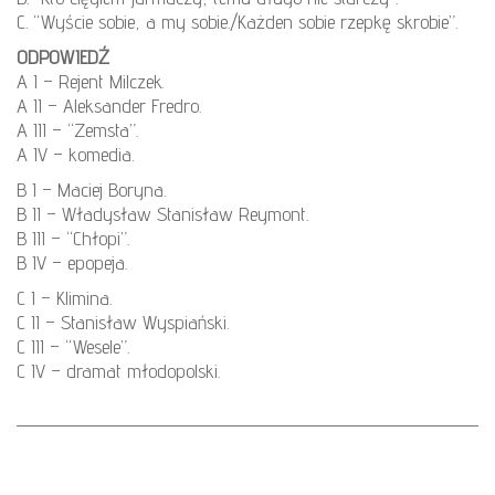
C. “Wyście sobie, a my sobie./Każden sobie rzepkę skrobie”.
ODPOWIEDŹ
A I – Rejent Milczek.
A II – Aleksander Fredro.
A III – “Zemsta”.
A IV – komedia.
B I – Maciej Boryna.
B II – Władysław Stanisław Reymont.
B III – “Chłopi”.
B IV – epopeja.
C I – Klimina.
C II – Stanisław Wyspiański.
C III – “Wesele”.
C IV – dramat młodopolski.