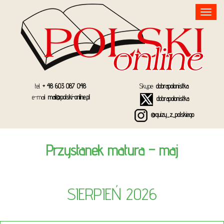
Toggle
navigation
tel.
+ 48 603 087 048
Skype:
dobrapolonistka
e-mail:
mail@polski-online.pl
dobrapolonistka
@quizy_z_polskiego
Przystanek matura – maj
SIERPIEŃ 2026