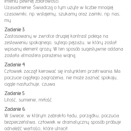
imieniu pewnej zbiorowości.
Uzasadnienie: Świadczą o tym użyte w liczbie mnogiej
czasowniki, np. wstajemy, szukamy oraz zaimki, np. nas,
my.
Zadanie 3
Zastosowany w zwrotce drugiej kontrast polega na
zestawieniu spokojnego, sytego pejzażu, w który został
wpisany element grozy. W ten sposób sugestywnie oddana
została atmosfera porażenia wojną.
Zadanie 4
Człowiek zaczął kierować się instynktem przetrwania. Ma
poczucie ciągłego zagrożenia, nie może zaznać spokoju,
ciągle nasłuchuje, czuwa.
Zadanie 5
Litość, sumienie, miłość.
Zadanie 6
W świecie, w którym zabrakło ładu, porządku, poczucia
bezpieczeństwa, człowiek w dramatyczny sposób próbuje
odnaleźć wartości, które utracił.