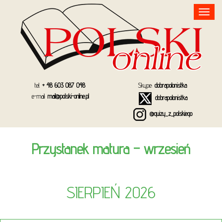
Toggle
navigation
tel.
+ 48 603 087 048
Skype:
dobrapolonistka
e-mail:
mail@polski-online.pl
dobrapolonistka
@quizy_z_polskiego
Przystanek matura – wrzesień
SIERPIEŃ 2026