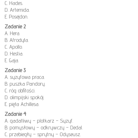
C. Hades.
D. Artemida.
E. Posejdon.
Zadanie 2
A. Hera.
B. Afrodyta.
C. Apollo.
D. Hestia.
E. Gaja.
Zadanie 3
A. syzyfowa praca.
B. puszka Pandory.
C. róg obfitości.
D. olimpijski spokój.
E. pięta Achillesa.
Zadanie 4
A. gadatliwy – plotkarz – Syzyf.
B. pomysłowy – odkrywczy – Dedal.
C. przebiegły – sprytny – Odyseusz.