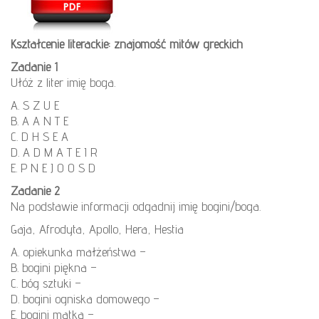
Kształcenie literackie: znajomość mitów greckich
Zadanie 1
Ułóż z liter imię boga.
A. S Z U E
B. A A N T E
C. D H S E A
D. A D M A T E I R
E. P N E J O O S D
Zadanie 2
Na podstawie informacji odgadnij imię bogini/boga.
Gaja, Afrodyta, Apollo, Hera, Hestia
A. opiekunka małżeństwa –
B. bogini piękna –
C. bóg sztuki –
D. bogini ogniska domowego –
E. bogini matka –