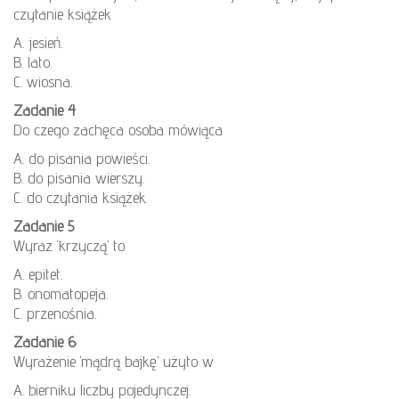
czytanie książek
A. jesień.
B. lato.
C. wiosna.
Zadanie 4
Do czego zachęca osoba mówiąca
A. do pisania powieści.
B. do pisania wierszy.
C. do czytania książek.
Zadanie 5
Wyraz ‘krzyczą’ to
A. epitet.
B. onomatopeja.
C. przenośnia.
Zadanie 6
Wyrażenie ‘mądrą bajkę’ użyto w
A. bierniku liczby pojedynczej.