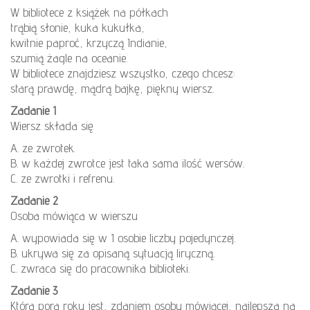
W bibliotece z książek na półkach
trąbią słonie, kuka kukułka,
kwitnie paproć, krzyczą Indianie,
szumią żagle na oceanie.
W bibliotece znajdziesz wszystko, czego chcesz:
starą prawdę, mądrą bajkę, piękny wiersz.
Zadanie 1
Wiersz składa się
A. ze zwrotek.
B. w każdej zwrotce jest taka sama ilość wersów.
C. ze zwrotki i refrenu.
Zadanie 2
Osoba mówiąca w wierszu
A. wypowiada się w 1 osobie liczby pojedynczej.
B. ukrywa się za opisaną sytuacją liryczną.
C. zwraca się do pracownika biblioteki.
Zadanie 3
Która pora roku jest, zdaniem osoby mówiącej, najlepsza na