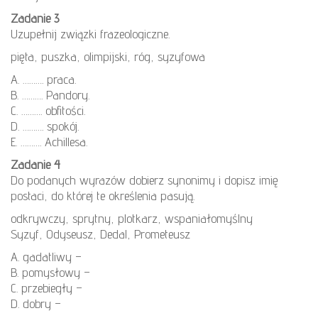
Zadanie 3
Uzupełnij związki frazeologiczne.
pięta, puszka, olimpijski, róg, syzyfowa
A. ………. praca.
B. ………. Pandory.
C. ………. obfitości.
D. ………. spokój.
E. ………. Achillesa.
Zadanie 4
Do podanych wyrazów dobierz synonimy i dopisz imię
postaci, do której te określenia pasują.
odkrywczy, sprytny, plotkarz, wspaniałomyślny
Syzyf, Odyseusz, Dedal, Prometeusz
A. gadatliwy –
B. pomysłowy –
C. przebiegły –
D. dobry –