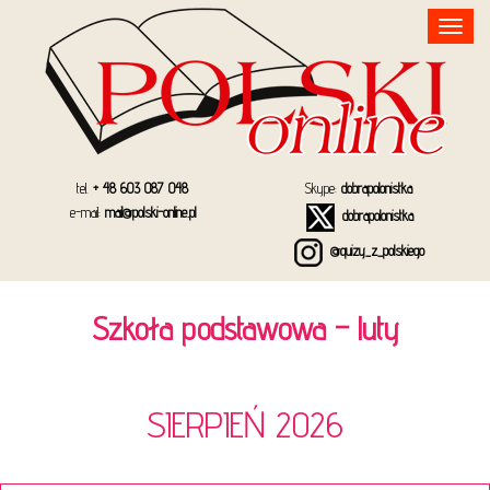
Toggle
navigation
tel.
+ 48 603 087 048
Skype:
dobrapolonistka
e-mail:
mail@polski-online.pl
dobrapolonistka
@quizy_z_polskiego
Szkoła podstawowa – luty
SIERPIEŃ 2026