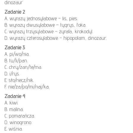
dinozaur
Zadanie 2
A. wyrazy jednosylabowe – lis, pies.
B. wyrazy dwusylabowe – tygrys, foka.
C. wyrazy trzysylabowe – żyrafa, krokodyl.
D. wyrazy czterosylabowe – hipopotam, dinozaur.
Zadanie 3
A. pi/wo/nia.
B. tu/li/pan.
C. chry/zan/te/ma.
D. i/rys.
E. sło/necz/nik.
F. nie/za/po/mi/naj/ka.
Zadanie 4
A. kiwi.
B. malina.
C. pomarańcza.
D. winogrono.
E. wiśnia.