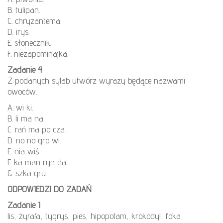
B. tulipan.
C. chryzantema.
D. irys.
E. słonecznik.
F. niezapominajka.
Zadanie 4
Z podanych sylab utwórz wyrazy będące nazwami
owoców.
A. wi ki.
B. li ma na.
C. rań ma po cza.
D. no no gro wi.
E. nia wiś.
F. ka man ryn da.
G. szka gru.
ODPOWIEDZI DO ZADAŃ
Zadanie 1
lis, żyrafa, tygrys, pies, hipopotam, krokodyl, foka,