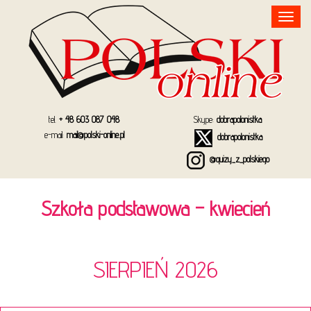
Toggle
navigation
tel.
+ 48 603 087 048
Skype:
dobrapolonistka
e-mail:
mail@polski-online.pl
dobrapolonistka
@quizy_z_polskiego
Szkoła podstawowa – kwiecień
SIERPIEŃ 2026