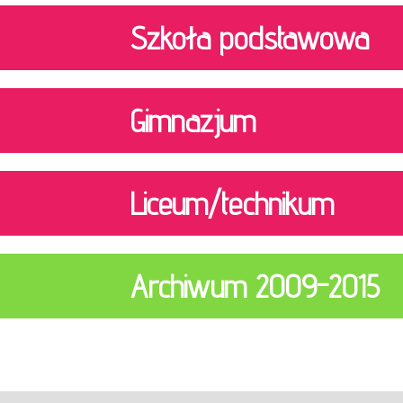
Szkoła podstawowa
Gimnazjum
Liceum/technikum
Archiwum 2009-2015