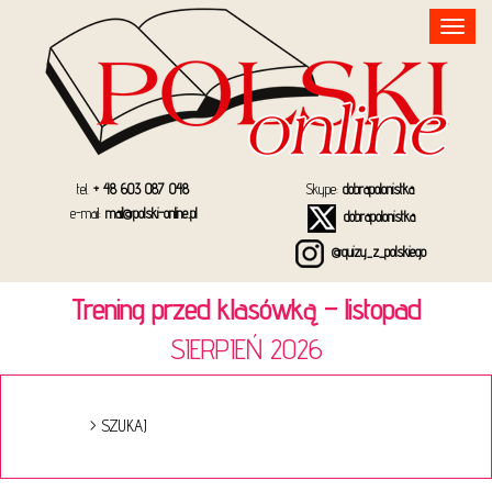
Toggle
navigation
tel.
+ 48 603 087 048
Skype:
dobrapolonistka
e-mail:
mail@polski-online.pl
dobrapolonistka
@quizy_z_polskiego
Trening przed klasówką – listopad
SIERPIEŃ 2026