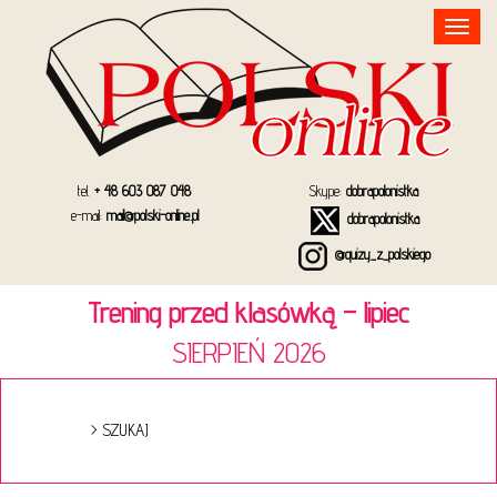
Toggle
navigation
tel.
+ 48 603 087 048
Skype:
dobrapolonistka
e-mail:
mail@polski-online.pl
dobrapolonistka
@quizy_z_polskiego
Trening przed klasówką – lipiec
SIERPIEŃ 2026