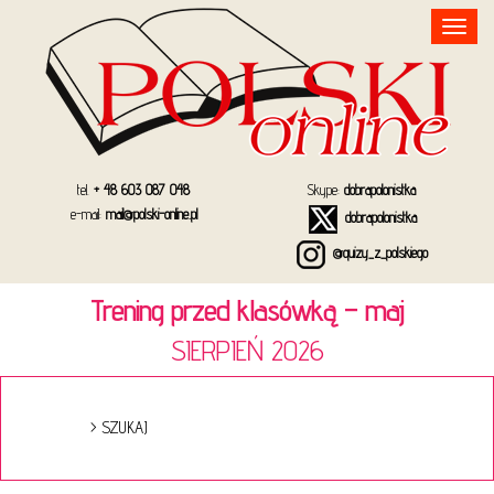
Toggle
navigation
tel.
+ 48 603 087 048
Skype:
dobrapolonistka
e-mail:
mail@polski-online.pl
dobrapolonistka
@quizy_z_polskiego
Trening przed klasówką – maj
SIERPIEŃ 2026