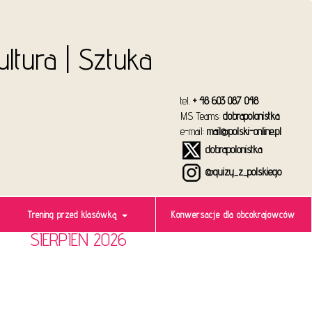
Kultura | Sztuka
tel.
+ 48 603 087 048
MS Teams:
dobrapolonistka
e-mail:
mail@polski-online.pl
dobrapolonistka
@quizy_z_polskiego
Trening przed klasówką
Konwersacje dla obcokrajowców
SIERPIEŃ 2026