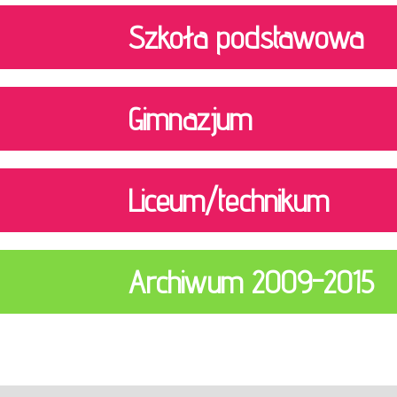
Szkoła podstawowa
Gimnazjum
Liceum/technikum
Archiwum 2009-2015