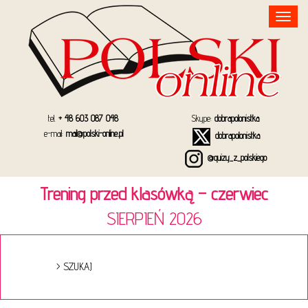
Toggle
navigation
tel.
+ 48 603 087 048
Skype:
dobrapolonistka
e-mail:
mail@polski-online.pl
dobrapolonistka
@quizy_z_polskiego
Trening przed klasówką – czerwiec
SIERPIEŃ 2026