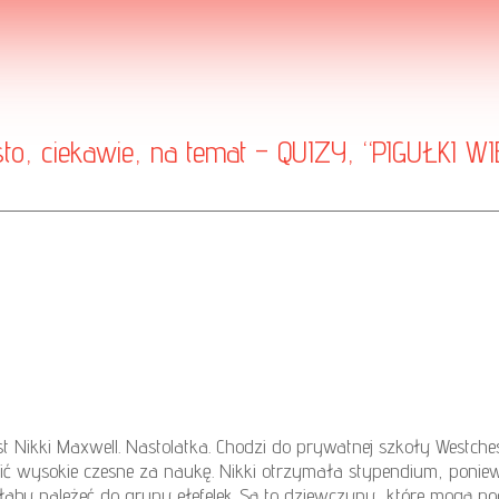
sto, ciekawie, na temat – QUIZY, “PIGUŁKI 
st Nikki Maxwell. Nastolatka. Chodzi do prywatnej szkoły Westchest
ić wysokie czesne za naukę. Nikki otrzymała stypendium, ponieważ
ałaby należeć do grupy ełefelek. Są to dziewczyny, które mogą p