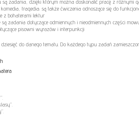
 są zadania, dzięki którym można doskonalić pracę z różnymi 
ć, komedia, tragedia; są także ćwiczenia odnoszące się do funkc
 z bohaterami lektur
 są zadania dotyczące odmiennych i nieodmiennych części mowy, 
tyczące pisowni wyrazów i interpunkcji
 niż dziesięć do danego tematu. Do każdego typu zadań zamieszcz
ch
hatera
”.
lasy”.
”.