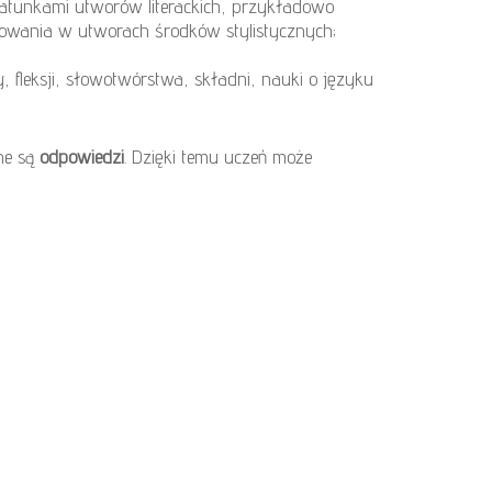
gatunkami utworów literackich, przykładowo
jonowania w utworach środków stylistycznych;
fleksji, słowotwórstwa, składni, nauki o języku
one są
odpowiedzi
. Dzięki temu uczeń może