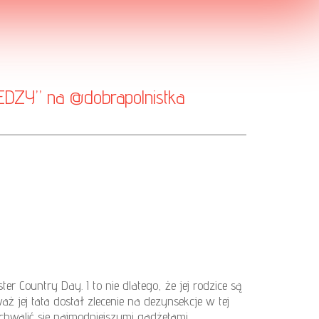
WIEDZY” na
@dobrapolnistka
er Country Day. I to nie dlatego, że jej rodzice są
 jej tata dostał zlecenie na dezynsekcje w tej
ochwalić sie najmodniejszymi gadżetami,