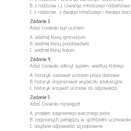
B. z rodziców i z czworga młodszego rodzeństwa.
C. z rodziców, z dwojga młodszego i dwojga star
Zadanie 3
Adaś Cisowski był uczniem
A. siódmej klasy gimnazjum.
B. siódmej klasy podstawówki.
C. siódmej klasy liceum.
Zadanie 4
Adaś Cisowski odkrył system, według którego
A. historyk zadawał uczniom prace domowe.
B. historyk organizował wycieczki edukacyjne.
C. historyk wzywał uczniów do odpowiedzi.
Zadanie 5
Adaś Cisowski rozwiązał
A. problem zaginionego wiecznego pióra.
B. zaginionych pieniędzy w spółdzielni uczniowskie
C. obydwie odpowiedzi są poprawne.