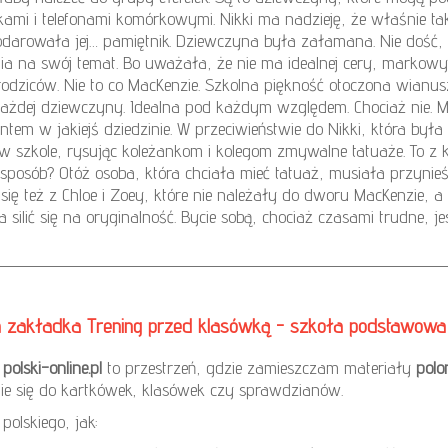
ami i telefonami komórkowymi. Nikki ma nadzieję, że właśnie tak
arowała jej… pamiętnik. Dziewczyna była załamana. Nie dość, ż
a na swój temat. Bo uważała, że nie ma idealnej cery, markowyc
rodziców. Nie to co MacKenzie. Szkolna piękność otoczona wianusz
ażdej dziewczyny. Idealna pod każdym względem. Chociaż nie. 
entem w jakiejś dziedzinie. W przeciwieństwie do Nikki, która był
w szkole, rysując koleżankom i kolegom zmywalne tatuaże. To z k
 sposób? Otóż osoba, która chciała mieć tatuaż, musiała przynieść 
 się też z Chloe i Zoey, które nie należały do dworu MacKenzie,
ba silić się na oryginalność. Bycie sobą, chociaż czasami trudne, j
iera zakładka Trening przed klasówką - szkoła podstawowa
olski-online.pl
to przestrzeń, gdzie zamieszczam materiały
polo
e się do kartkówek, klasówek czy sprawdzianów.
polskiego, jak: