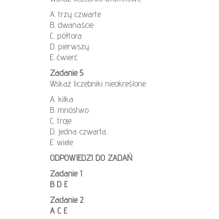
A. trzy czwarte
B. dwanaście
C. półtora
D. pierwszy
E. ćwierć
Zadanie 5
Wskaż liczebniki nieokreślone.
A. kilka
B. mnóstwo
C. troje
D. jedna czwarta
E. wiele
ODPOWIEDZI DO ZADAŃ
Zadanie 1
B D E
Zadanie 2
A C E