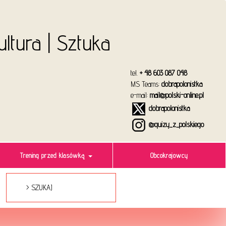
Kultura | Sztuka
tel.
+ 48 603 087 048
MS Teams:
dobrapolonistka
e-mail:
mail@polski-online.pl
dobrapolonistka
@quizy_z_polskiego
Trening przed klasówką
Obcokrajowcy