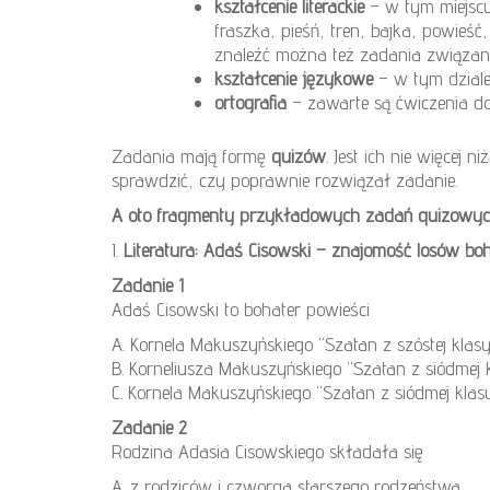
kształcenie literackie
– w tym miejscu
fraszka, pieśń, tren, bajka, powieś
znaleźć można też zadania związane
kształcenie językowe
– w tym dziale
ortografia
– zawarte są ćwiczenia do
Zadania mają formę
quizów
. Jest ich nie więcej
sprawdzić, czy poprawnie rozwiązał zadanie.
A oto fragmenty przykładowych zadań quizowy
I.
Literatura: Adaś Cisowski – znajomość losów bo
Zadanie 1
Adaś Cisowski to bohater powieści
A. Kornela Makuszyńskiego “Szatan z szóstej klasy
B. Korneliusza Makuszyńskiego “Szatan z siódmej k
C. Kornela Makuszyńskiego “Szatan z siódmej klasy
Zadanie 2
Rodzina Adasia Cisowskiego składała się
A. z rodziców i czworga starszego rodzeństwa.