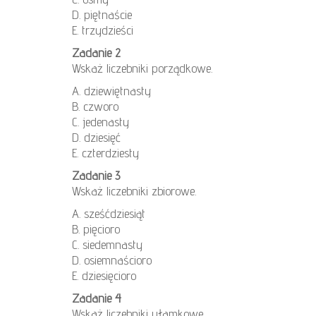
D. piętnaście
E. trzydzieści
Zadanie 2
Wskaż liczebniki porządkowe.
A. dziewiętnasty
B. czworo
C. jedenasty
D. dziesięć
E. czterdziesty
Zadanie 3
Wskaż liczebniki zbiorowe.
A. sześćdziesiąt
B. pięcioro
C. siedemnasty
D. osiemnaścioro
E. dziesięcioro
Zadanie 4
Wskaż liczebniki ułamkowe.