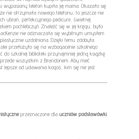
i wypasiony telefon kupiła jej mama. Okazało się
e nie otrzymała nowego telefonu, to jeszcze nie
h ubrań, perfekcyjnego pedicure, świetnej
kiem pochlebczyń. Znaleźć się w jej kręgu, było
MacKenzie nie odznaczała się wybitnym umysłem
a plastycznie uzdolniona. Dzięki temu zdobyła
olei przełożyło się na wzbogacenie szkolnego
do szkolnej biblioteki przynajmniej jedną książkę.
 a przede wszystkim z Brandonem. Aby mieć
est lepsze od udawania kogoś, kim się nie jest.
nistyczne
przeznaczone dla
uczniów podstawówki
.