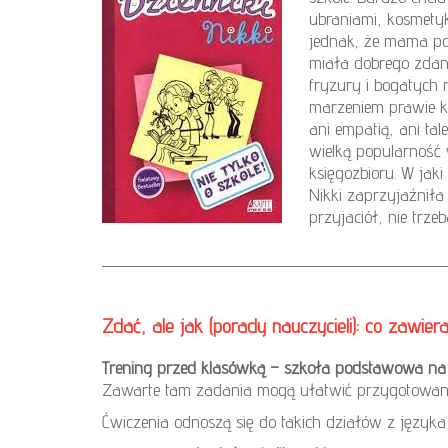
ubraniami, kosmetyk
jednak, że mama pod
miała dobrego zdani
fryzury i bogatych 
marzeniem prawie k
ani empatią, ani tal
wielką popularność 
księgozbioru. W jaki
Nikki zaprzyjaźniła
przyjaciół, nie trze
Zdać, ale jak (porady nauczycieli): co zaw
Trening przed klasówką – szkoła podstawowa na p
Zawarte tam zadania mogą ułatwić przygotowani
Ćwiczenia odnoszą się do takich działów z języka 