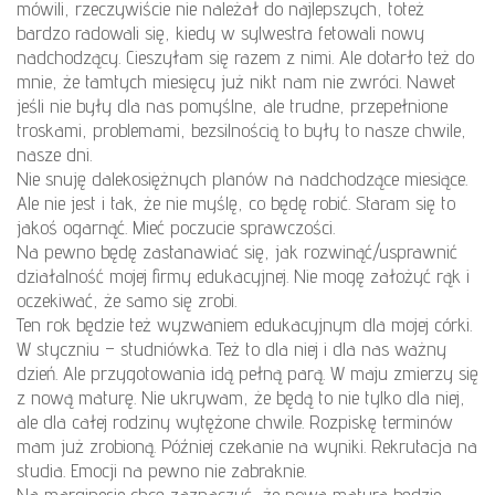
mówili, rzeczywiście nie należał do najlepszych, toteż
bardzo radowali się, kiedy w sylwestra fetowali nowy
nadchodzący. Cieszyłam się razem z nimi. Ale dotarło też do
mnie, że tamtych miesięcy już nikt nam nie zwróci. Nawet
jeśli nie były dla nas pomyślne, ale trudne, przepełnione
troskami, problemami, bezsilnością to były to nasze chwile,
nasze dni.
Nie snuję dalekosiężnych planów na nadchodzące miesiące.
Ale nie jest i tak, że nie myślę, co będę robić. Staram się to
jakoś ogarnąć. Mieć poczucie sprawczości.
Na pewno będę zastanawiać się, jak rozwinąć/usprawnić
działalność mojej firmy edukacyjnej. Nie mogę założyć rąk i
oczekiwać, że samo się zrobi.
Ten rok będzie też wyzwaniem edukacyjnym dla mojej córki.
W styczniu – studniówka. Też to dla niej i dla nas ważny
dzień. Ale przygotowania idą pełną parą. W maju zmierzy się
z nową maturę. Nie ukrywam, że będą to nie tylko dla niej,
ale dla całej rodziny wytężone chwile. Rozpiskę terminów
mam już zrobioną. Później czekanie na wyniki. Rekrutacja na
studia. Emocji na pewno nie zabraknie.
Na marginesie chcę zaznaczyć, że nowa matura będzie