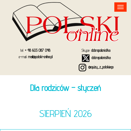
Toggle
navigation
tel.
+ 48 603 087 048
Skype:
dobrapolonistka
e-mail:
mail@polski-online.pl
dobrapolonistka
@quizy_z_polskiego
Dla rodziców – styczeń
SIERPIEŃ 2026