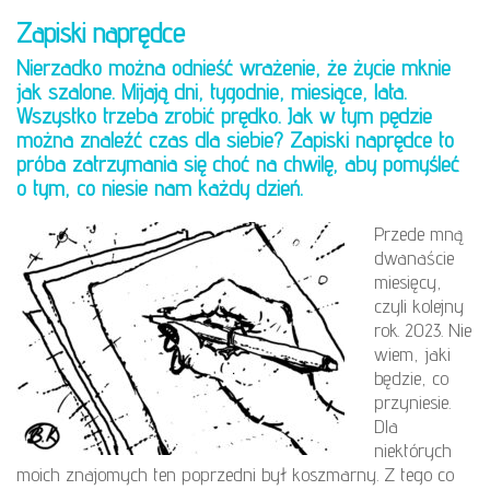
Zapiski naprędce
Nierzadko można odnieść wrażenie, że życie mknie
jak szalone. Mijają dni, tygodnie, miesiące, lata.
Wszystko trzeba zrobić prędko. Jak w tym pędzie
można znaleźć czas dla siebie? Zapiski naprędce to
próba zatrzymania się choć na chwilę, aby pomyśleć
o tym, co niesie nam każdy dzień.
Przede mną
dwanaście
miesięcy,
czyli kolejny
rok. 2023. Nie
wiem, jaki
będzie, co
przyniesie.
Dla
niektórych
moich znajomych ten poprzedni był koszmarny. Z tego co