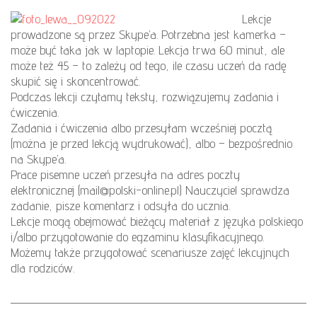
Lekcje
prowadzone są przez Skype’a. Potrzebna jest kamerka –
może być taka jak w laptopie. Lekcja trwa 60 minut, ale
może też 45 – to zależy od tego, ile czasu uczeń da radę
skupić się i skoncentrować.
Podczas lekcji czytamy teksty, rozwiązujemy zadania i
ćwiczenia.
Zadania i ćwiczenia albo przesyłam wcześniej pocztą
(można je przed lekcją wydrukować), albo – bezpośrednio
na Skype’a.
Prace pisemne uczeń przesyła na adres poczty
elektronicznej (mail@polski-online.pl) Nauczyciel sprawdza
zadanie, pisze komentarz i odsyła do ucznia.
Lekcje mogą obejmować bieżący materiał z języka polskiego
i/albo przygotowanie do egzaminu klasyfikacyjnego.
Możemy także przygotować scenariusze zajęć lekcyjnych
dla rodziców.