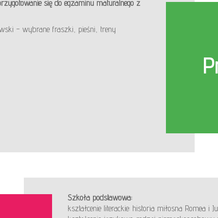
 przygotowanie się do egzaminu maturalnego z
ski – wybrane fraszki, pieśni, treny
P
Szkoła podstawowa:
kształcenie literackie: historia miłosna Romea i Jul