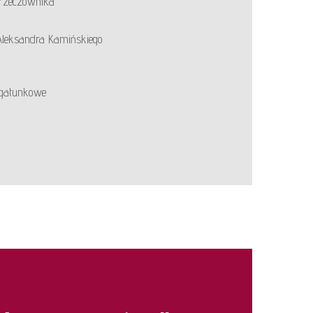
 rzeczownika
 Aleksandra Kamińskiego
y gatunkowe