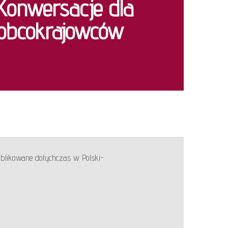
Konwersacje dla
obcokrajowców
blikowane dotychczas w Polski-