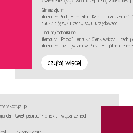
kształcenie językowe: rodzaj niemęskoosobowy
Gimnazjum:
literatura: Rudy – bohater “Kamieni na szaniec”
nauka o języku: cechy stylu urzędowego
Liceum/technikum:
literatura: “Potop” Henryka Sienkiewicza – cech
literatura: pozytywizm w Polsce – ogólnie o epoce
czytaj więcej
charakteryzuje
genda “Kwiat paproci”
– o jakich wydarzeniach
jest ich przeznaczenie