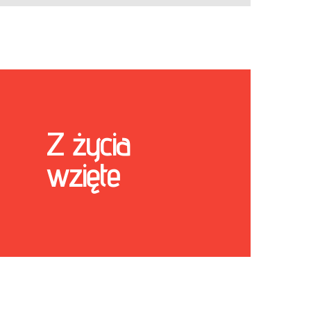
Z życia
wzięte