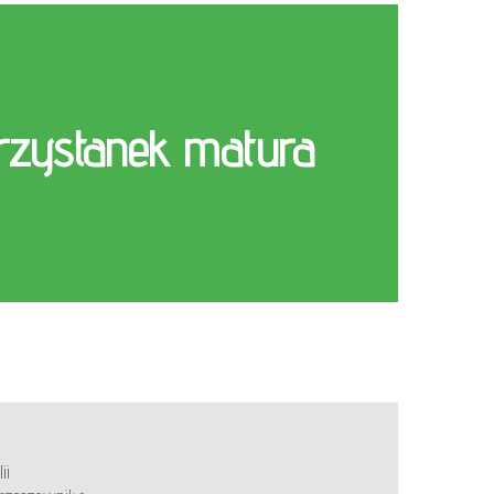
rzystanek matura
ii