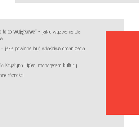
o to co wyjątkowe”
– jakie wyzwania dla
ia
) – jaka powinna być właściwa organizacja
ą Krystyną Lipiec, managerem kultury
nne różności