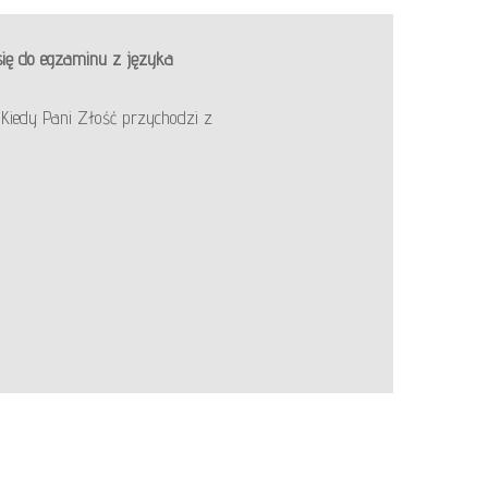
się do egzaminu z języka
 “Kiedy Pani Złość przychodzi z