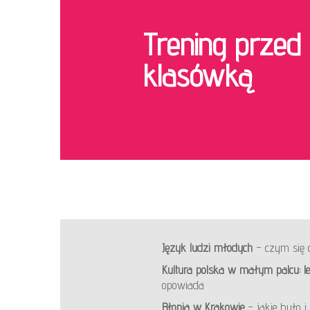
Trening przed
klasówką
Język ludzi młodych
– czym się 
Kultura polska w małym palcu: le
opowiada
Błonia w Krakowie
– jakie było i 