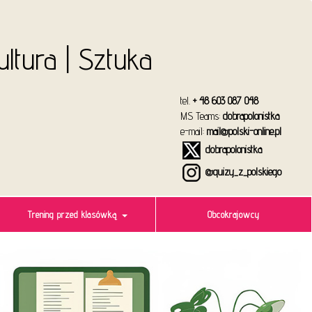
Kultura | Sztuka
tel.
+ 48 603 087 048
MS Teams:
dobrapolonistka
e-mail:
mail@polski-online.pl
dobrapolonistka
@quizy_z_polskiego
Trening przed klasówką
Obcokrajowcy