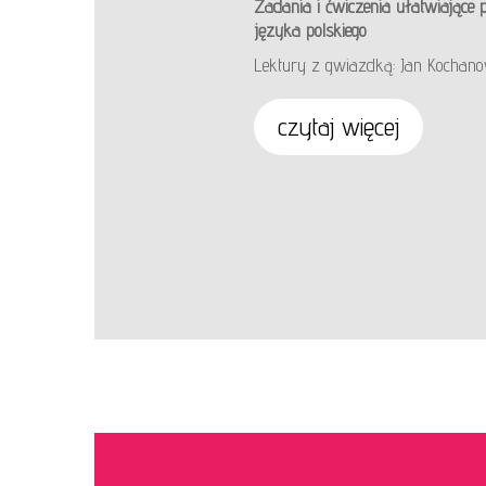
Zadania i ćwiczenia ułatwiające
języka polskiego
Lektury z gwiazdką: Jan Kochanow
czytaj więcej