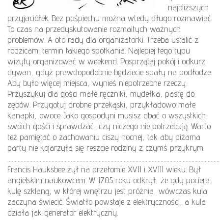
najbliższych
przyjaciółek. Bez pośpiechu można wtedy długo rozmawiać.
To czas na przedyskutowanie rozmaitych ważnych
problemów. A oto rady dla organizatorki. Trzeba ustalić z
rodzicami termin takiego spotkania. Najlepiej tego typu
wizyty organizować w weekend. Posprzątaj pokój i odkurz
dywan, gdyż prawdopodobnie będziecie spały na podłodze.
Aby było więcej miejsca, wynieś niepotrzebne rzeczy.
Przyszykuj dla gości małe ręczniki, mydełka, pastę do
zębów. Przygotuj drobne przekąski, przykładowo małe
kanapki, owoce. Jako gospodyni musisz dbać o wszystkich
swoich gości i sprawdzać, czy niczego nie potrzebują. Warto
też pamiętać o zachowaniu ciszy nocnej, tak aby piżama
party nie kojarzyła się reszcie rodziny z czymś przykrym.
………………………………………………………………………………………………………………………………
Francis Hauksbee żył na przełomie XVII i XVIII wieku. Był
angielskim naukowcem. W 1705 roku odkrył, że gdy pociera
kulę szklaną, w której wnętrzu jest próżnia, wówczas kula
zaczyna świecić. Światło powstaje z elektryczności, a kula
działa jak generator elektryczny.