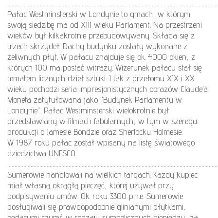
………………………………………………………………………………………………………………………………
Pałac Westminsterski w Londynie to gmach, w którym
swoją siedzibę ma od XIII wieku Parlament. Na przestrzeni
wieków był kilkakrotnie przebudowywany. Składa się z
trzech skrzydeł. Dachy budynku zostały wykonane z
żeliwnych płyt. W pałacu znajduje się ok. 4000 okien, z
których 100 ma postać witraży. Wizerunek pałacu stał się
tematem licznych dzieł sztuki. I tak z przełomu XIX i XX
wieku pochodzi seria impresjonistycznych obrazów Claude’a
Moneta zatytułowana jako “Budynek Parlamentu w
Londynie”. Pałac Westminsterski wielokrotnie był
przedstawiany w filmach fabularnych, w tym w szeregu
produkcji o Jamesie Bondzie oraz Sherlocku Holmesie.
W 1987 roku pałac został wpisany na listę światowego
dziedzictwa UNESCO.
………………………………………………………………………………………………………………………………
Sumerowie handlowali na wielkich targach. Każdy kupiec
miał własną okrągłą pieczęć, której używał przy
podpisywaniu umów. Ok. roku 3300 p.n.e. Sumerowie
posługiwali się prawdopodobnie glinianymi płytkami,
będącymi czymś w rodzaju symbolicznych pieniędzy, za