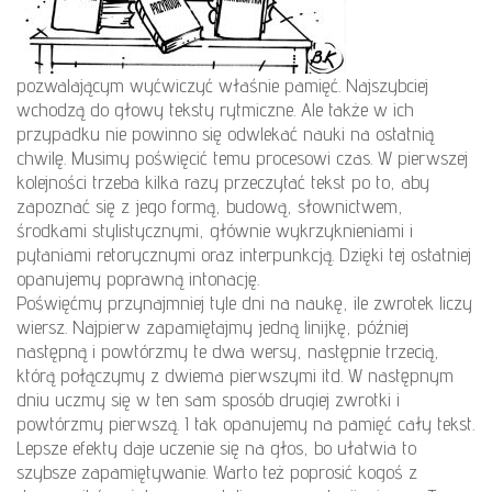
pozwalającym wyćwiczyć właśnie pamięć. Najszybciej
wchodzą do głowy teksty rytmiczne. Ale także w ich
przypadku nie powinno się odwlekać nauki na ostatnią
chwilę. Musimy poświęcić temu procesowi czas. W pierwszej
kolejności trzeba kilka razy przeczytać tekst po to, aby
zapoznać się z jego formą, budową, słownictwem,
środkami stylistycznymi, głównie wykrzyknieniami i
pytaniami retorycznymi oraz interpunkcją. Dzięki tej ostatniej
opanujemy poprawną intonację.
Poświęćmy przynajmniej tyle dni na naukę, ile zwrotek liczy
wiersz. Najpierw zapamiętajmy jedną linijkę, później
następną i powtórzmy te dwa wersy, następnie trzecią,
którą połączymy z dwiema pierwszymi itd. W następnym
dniu uczmy się w ten sam sposób drugiej zwrotki i
powtórzmy pierwszą. I tak opanujemy na pamięć cały tekst.
Lepsze efekty daje uczenie się na głos, bo ułatwia to
szybsze zapamiętywanie. Warto też poprosić kogoś z