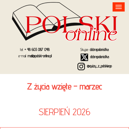
Toggle
navigation
tel.
+ 48 603 087 048
Skype:
dobrapolonistka
e-mail:
mail@polski-online.pl
dobrapolonistka
@quizy_z_polskiego
Z życia wzięte – marzec
SIERPIEŃ 2026