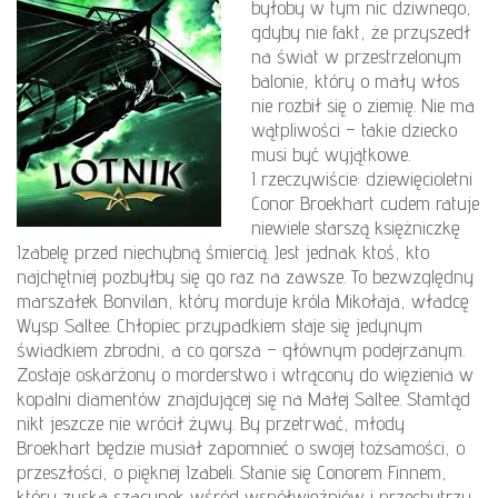
byłoby w tym nic dziwnego,
gdyby nie fakt, że przyszedł
na świat w przestrzelonym
balonie, który o mały włos
nie rozbił się o ziemię. Nie ma
wątpliwości – takie dziecko
musi być wyjątkowe.
I rzeczywiście: dziewięcioletni
Conor Broekhart cudem ratuje
niewiele starszą księżniczkę
Izabelę przed niechybną śmiercią. Jest jednak ktoś, kto
najchętniej pozbyłby się go raz na zawsze. To bezwzględny
marszałek Bonvilan, który morduje króla Mikołaja, władcę
Wysp Saltee. Chłopiec przypadkiem staje się jedynym
świadkiem zbrodni, a co gorsza – głównym podejrzanym.
Zostaje oskarżony o morderstwo i wtrącony do więzienia w
kopalni diamentów znajdującej się na Małej Saltee. Stamtąd
nikt jeszcze nie wrócił żywy. By przetrwać, młody
Broekhart będzie musiał zapomnieć o swojej tożsamości, o
przeszłości, o pięknej Izabeli. Stanie się Conorem Finnem,
który zyska szacunek wśród współwięźniów i przechytrzy