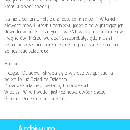
które kupowali towary.
………………………………………………………………………………………………………………………………
„Ja nie z soli ani z roli, ale z tego, co mnie boli”? W takich
słowach mówił Stefan Czarniecki, jeden z najwybitniejszych
dowódców polskich żyjących w XVII wieku, do dostojników i
magnatów, którzy wyrażali dezaprobatę, gdy musieli
zasiadać w senacie obok niego, który był synem średnio
zamożnego szlachcica.
………………………………………………………………………………………………………………………………
Humor
II część “Dziadów” składa się z wiersza wstępnego, a
potem to już Dziad za Dziadem.
Żona Makbeta nazywała się Loda Makbet.
W bajce “Wino i woda” jest rozmowa dwóch cieczy.
(źródło: “Pegaz na biegunach”)
Archiwum