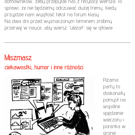
domowników, żeby przepytali nas z recytacji wiersza. To
sprawi, że nie będziemy odczuwać dużej tremy, kiedy
przyjdzie nam wygłosić tekst na forum klasy.
Na dwa dni przed wyznaczonym terminem zróbmy
przerwę w nauce, aby wiersz “uleżał” się w głowie.
Miszmasz
ciekawostki, humor i inne różności
Piżama
party to
doskonały
pomysł na
wspólne
spędzenie
wieczoru i
poranka w
gronie