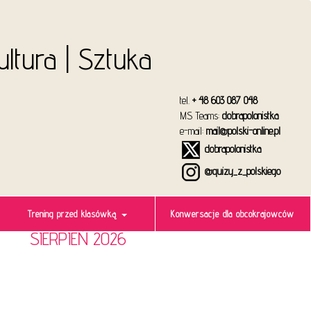
Kultura | Sztuka
tel.
+ 48 603 087 048
MS Teams:
dobrapolonistka
e-mail:
mail@polski-online.pl
dobrapolonistka
@quizy_z_polskiego
Trening przed klasówką
Konwersacje dla obcokrajowców
SIERPIEŃ 2026