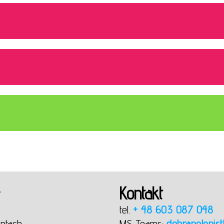
Kontakt
T
tel.
+ 48 603 087 048
ntach
MS Teams:
dobrapolonist