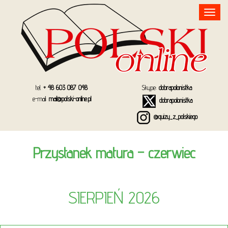
Toggle
navigation
tel.
+ 48 603 087 048
Skype:
dobrapolonistka
e-mail:
mail@polski-online.pl
dobrapolonistka
@quizy_z_polskiego
Przystanek matura – czerwiec
SIERPIEŃ 2026