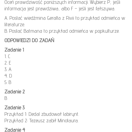
Oceń prawdziwość poniższych informacji. Wybierz P, jeśli
informacja jest prawdziwa, albo F – jeśli jest fałszywa.
A. Postać wiedźmina Geralta z Rivii to przykład odmieńca w
literaturze.
B. Postać Batmana to przykład odmieńca w popkulturze.
ODPOWIEDZI DO ZADAŃ
Zadanie 1
1. C
2. E
3. A
4. D
5. B
Zadanie 2
B
Zadanie 3
Przykład 1: Dedal zbudował labirynt.
Przykład 2: Tezeusz zabił Minotaura.
Zadanie 4