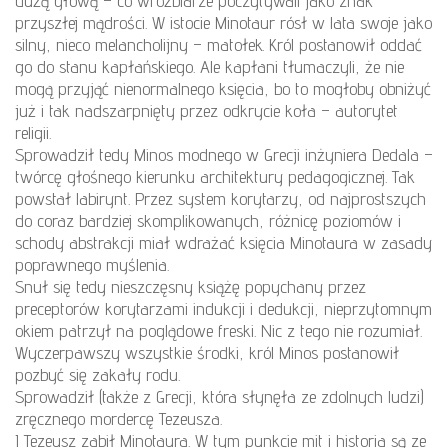
dużą głową – co wróżbiarze poczytywali jako znak
przyszłej mądrości. W istocie Minotaur rósł w lata swoje jako
silny, nieco melancholijny – matołek. Król postanowił oddać
go do stanu kapłańskiego. Ale kapłani tłumaczyli, że nie
mogą przyjąć nienormalnego księcia, bo to mogłoby obniżyć
już i tak nadszarpnięty przez odkrycie koła – autorytet
religii.
Sprowadził tedy Minos modnego w Grecji inżyniera Dedala –
twórcę głośnego kierunku architektury pedagogicznej. Tak
powstał labirynt. Przez system korytarzy, od najprostszych
do coraz bardziej skomplikowanych, różnicę poziomów i
schody abstrakcji miał wdrażać księcia Minotaura w zasady
poprawnego myślenia.
Snuł się tedy nieszczęsny książę popychany przez
preceptorów korytarzami indukcji i dedukcji, nieprzytomnym
okiem patrzył na poglądowe freski. Nic z tego nie rozumiał.
Wyczerpawszy wszystkie środki, król Minos postanowił
pozbyć się zakały rodu.
Sprowadził (także z Grecji, która słynęła ze zdolnych ludzi)
zręcznego mordercę Tezeusza.
I Tezeusz zabił Minotaura. W tym punkcie mit i historia są ze