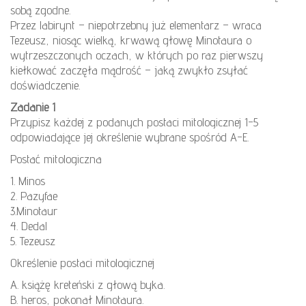
sobą zgodne.
Przez labirynt – niepotrzebny już elementarz – wraca
Tezeusz, niosąc wielką, krwawą głowę Minotaura o
wytrzeszczonych oczach, w których po raz pierwszy
kiełkować zaczęła mądrość – jaką zwykło zsyłać
doświadczenie.
Zadanie 1
Przypisz każdej z podanych postaci mitologicznej 1-5
odpowiadające jej określenie wybrane spośród A-E.
Postać mitologiczna
1. Minos
2. Pazyfae
3.Minotaur
4. Dedal
5. Tezeusz
Określenie postaci mitologicznej
A. książę kreteński z głową byka.
B. heros, pokonał Minotaura.