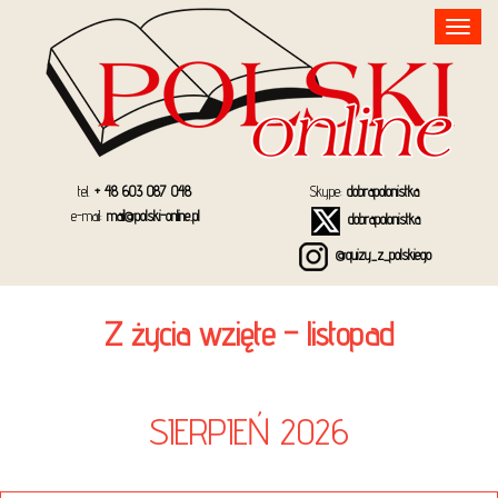
Toggle
navigation
tel.
+ 48 603 087 048
Skype:
dobrapolonistka
e-mail:
mail@polski-online.pl
dobrapolonistka
@quizy_z_polskiego
Z życia wzięte – listopad
SIERPIEŃ 2026