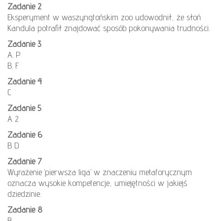
Zadanie 2
Eksperyment w waszyngtońskim zoo udowodnił, że słoń
Kandula potrafił znajdować sposób pokonywania trudności.
Zadanie 3
A. P
B. F
Zadanie 4
C
Zadanie 5
A 2
Zadanie 6
B D
Zadanie 7
Wyrażenie ‘pierwsza liga’ w znaczeniu metaforycznym
oznacza wysokie kompetencje, umiejętności w jakiejś
dziedzinie.
Zadanie 8
B