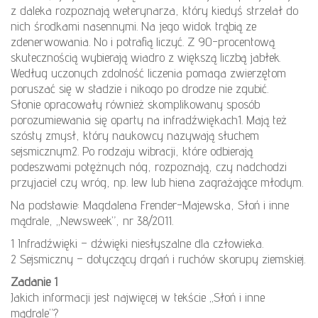
z daleka rozpoznają weterynarza, który kiedyś strzelał do
nich środkami nasennymi. Na jego widok trąbią ze
zdenerwowania. No i potrafią liczyć. Z 90-procentową
skutecznością wybierają wiadro z większą liczbą jabłek.
Według uczonych zdolność liczenia pomaga zwierzętom
poruszać się w stadzie i nikogo po drodze nie zgubić.
Słonie opracowały również skomplikowany sposób
porozumiewania się oparty na infradźwiękach1. Mają też
szósty zmysł, który naukowcy nazywają słuchem
sejsmicznym2. Po rodzaju wibracji, które odbierają
podeszwami potężnych nóg, rozpoznają, czy nadchodzi
przyjaciel czy wróg, np. lew lub hiena zagrażające młodym.
Na podstawie: Magdalena Frender-Majewska, Słoń i inne
mądrale, „Newsweek”, nr 38/2011.
1 Infradźwięki – dźwięki niesłyszalne dla człowieka.
2 Sejsmiczny – dotyczący drgań i ruchów skorupy ziemskiej.
Zadanie 1
Jakich informacji jest najwięcej w tekście „Słoń i inne
mądrale”?