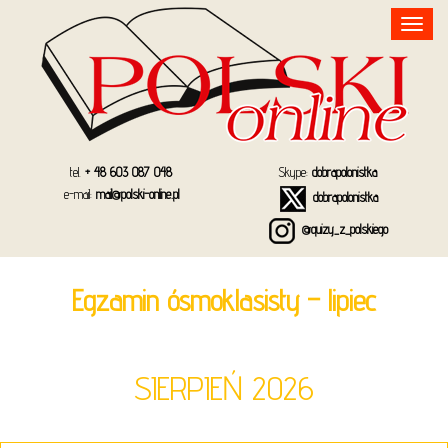
Toggle
navigation
tel.
+ 48 603 087 048
Skype:
dobrapolonistka
e-mail:
mail@polski-online.pl
dobrapolonistka
@quizy_z_polskiego
Egzamin ósmoklasisty – lipiec
SIERPIEŃ 2026