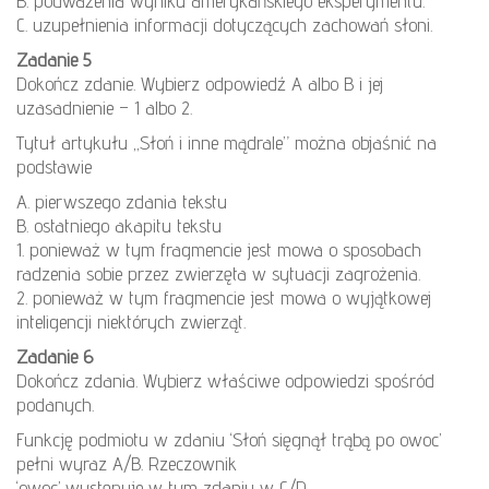
B. podważenia wyniku amerykańskiego eksperymentu.
C. uzupełnienia informacji dotyczących zachowań słoni.
Zadanie 5
Dokończ zdanie. Wybierz odpowiedź A albo B i jej
uzasadnienie – 1 albo 2.
Tytuł artykułu „Słoń i inne mądrale” można objaśnić na
podstawie
A. pierwszego zdania tekstu
B. ostatniego akapitu tekstu
1. ponieważ w tym fragmencie jest mowa o sposobach
radzenia sobie przez zwierzęta w sytuacji zagrożenia.
2. ponieważ w tym fragmencie jest mowa o wyjątkowej
inteligencji niektórych zwierząt.
Zadanie 6
Dokończ zdania. Wybierz właściwe odpowiedzi spośród
podanych.
Funkcję podmiotu w zdaniu ‘Słoń sięgnął trąbą po owoc’
pełni wyraz A/B. Rzeczownik
‘owoc’ występuje w tym zdaniu w C/D.