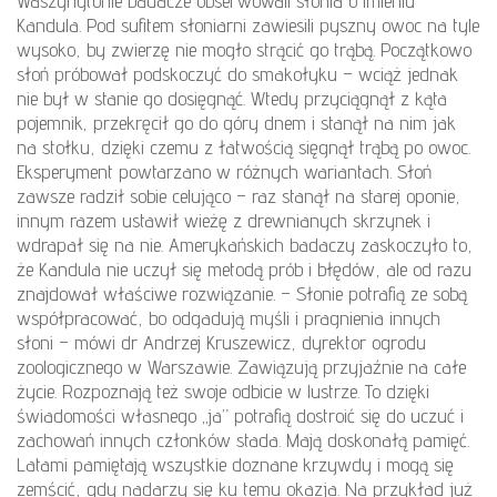
Waszyngtonie badacze obserwowali słonia o imieniu
Kandula. Pod sufitem słoniarni zawiesili pyszny owoc na tyle
wysoko, by zwierzę nie mogło strącić go trąbą. Początkowo
słoń próbował podskoczyć do smakołyku – wciąż jednak
nie był w stanie go dosięgnąć. Wtedy przyciągnął z kąta
pojemnik, przekręcił go do góry dnem i stanął na nim jak
na stołku, dzięki czemu z łatwością sięgnął trąbą po owoc.
Eksperyment powtarzano w różnych wariantach. Słoń
zawsze radził sobie celująco – raz stanął na starej oponie,
innym razem ustawił wieżę z drewnianych skrzynek i
wdrapał się na nie. Amerykańskich badaczy zaskoczyło to,
że Kandula nie uczył się metodą prób i błędów, ale od razu
znajdował właściwe rozwiązanie. – Słonie potrafią ze sobą
współpracować, bo odgadują myśli i pragnienia innych
słoni – mówi dr Andrzej Kruszewicz, dyrektor ogrodu
zoologicznego w Warszawie. Zawiązują przyjaźnie na całe
życie. Rozpoznają też swoje odbicie w lustrze. To dzięki
świadomości własnego „ja” potrafią dostroić się do uczuć i
zachowań innych członków stada. Mają doskonałą pamięć.
Latami pamiętają wszystkie doznane krzywdy i mogą się
zemścić, gdy nadarzy się ku temu okazja. Na przykład już