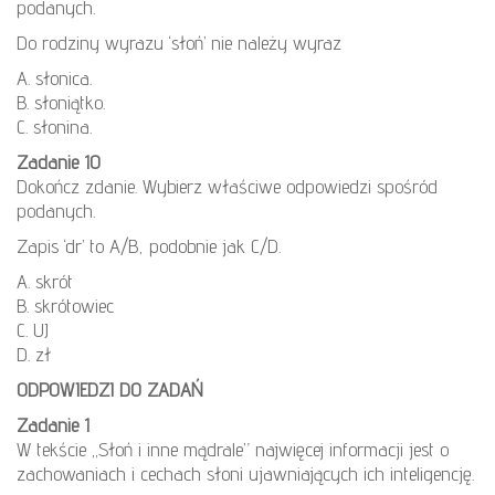
podanych.
Do rodziny wyrazu ‘słoń’ nie należy wyraz
A. słonica.
B. słoniątko.
C. słonina.
Zadanie 10
Dokończ zdanie. Wybierz właściwe odpowiedzi spośród
podanych.
Zapis ‘dr’ to A/B, podobnie jak C/D.
A. skrót
B. skrótowiec
C. UJ
D. zł
ODPOWIEDZI DO ZADAŃ
Zadanie 1
W tekście „Słoń i inne mądrale” najwięcej informacji jest o
zachowaniach i cechach słoni ujawniających ich inteligencję.