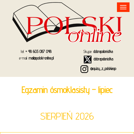
Toggle
navigation
tel.
+ 48 603 087 048
Skype:
dobrapolonistka
e-mail:
mail@polski-online.pl
dobrapolonistka
@quizy_z_polskiego
Egzamin ósmoklasisty – lipiec
SIERPIEŃ 2026