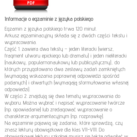
Informacje o egzaminie z języka polskiego
Egzamin z języka polskiego trwa 120 minut.
Arkusz egzaminacyjny składa się z dwóch części: tekstu i
wypracowania.
Część 1. zawiera dwa teksty – jeden literacki (wiersz,
fragment utworu epickiego lub dramatu) i jeden nieliteracki
(naukowy, popularnonaukowy lub publicystyczny), do
których przygotowano dwa zestawy zadań zamkniętych
(wymagają wskazania poprawnej odpowiedzi spośród
podanych) i otwartych (wymagają sformułowania własnej
odpowiedzi).
W części 2. znajdują się dwa tematy wypracowania do
wyboru. Można wybrać i napisać wypracowanie twórcze
(np. opowiadanie) lub zredagować wypracowanie o
charakterze argumentacyjnym (np. rozprawkę).
Na egzaminie pojawią się zadania, które sprawdzą, czy
znasz lektury obowiązkowe dla klas VII-VIII. Do
obowiązkowej lektury szkolnej musisz się także odwołać w