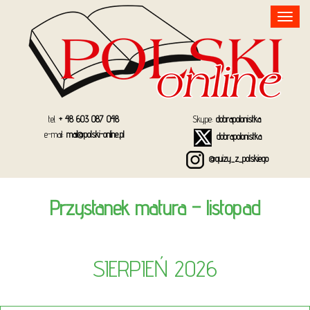
Toggle
navigation
tel.
+ 48 603 087 048
Skype:
dobrapolonistka
e-mail:
mail@polski-online.pl
dobrapolonistka
@quizy_z_polskiego
Przystanek matura – listopad
SIERPIEŃ 2026