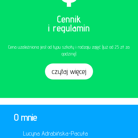
Cennik
i regulamin
Cena uzależniona jest od typu szkoły i rodzaju zajęć (już od 25 zł za
godzinę)
czytaj więcej
O mnie
Lucyna Adrabińska-Pacuła