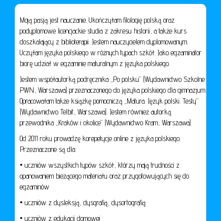
Moją pasją jest nauczanie. Ukończyłam filologię polską oraz
podyplomowe licencjackie studia z zakresu historii, a także kurs
doszkalający z biblioterapii. Jestem nauczycielem dyplomowanym.
Uczyłam języka polskiego w różnych typach szkół. Jako egzaminator
biorę udział w egzaminie maturalnym z języka polskiego.
Jestem współautorką podręcznika „Po polsku” (Wydawnictwo Szkolne
PWN, Warszawa) przeznaczonego do języka polskiego dla gimnazjum.
Opracowałam także książkę pomocniczą „Matura. Język polski. Testy”
(Wydawnictwo Telbit, Warszawa). Jestem również autorką
przewodnika „Kraków i okolice” (Wydawnictwo Kram, Warszawa).
Od 2011 roku prowadzę korepetycje online z języka polskiego.
Przeznaczone są dla:
• uczniów wszystkich typów szkół, którzy mają trudności z
opanowaniem bieżącego materiału oraz przygotowujących się do
egzaminów
• uczniów z dysleksją, dysgrafią, dysortografią
• uczniów z edukacji domowej