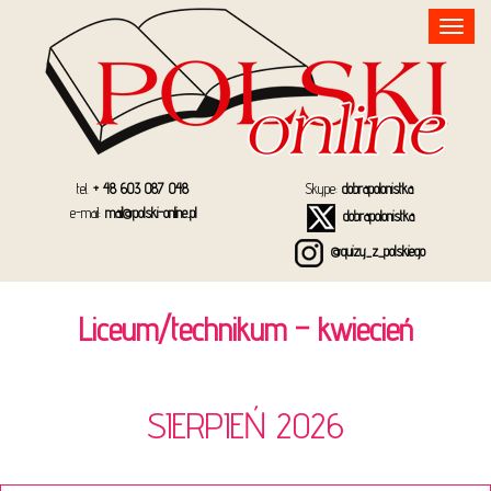
Toggle
navigation
tel.
+ 48 603 087 048
Skype:
dobrapolonistka
e-mail:
mail@polski-online.pl
dobrapolonistka
@quizy_z_polskiego
Liceum/technikum – kwiecień
SIERPIEŃ 2026