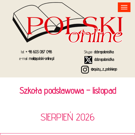
Toggle
navigation
tel.
+ 48 603 087 048
Skype:
dobrapolonistka
e-mail:
mail@polski-online.pl
dobrapolonistka
@quizy_z_polskiego
Szkoła podstawowa – listopad
SIERPIEŃ 2026