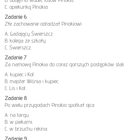
C. opiekunką Pinokia.
Zadanie 6
Złe zachowanie odradzał Pinokiowi
A. Gadający Świerszcz.
B. kolega ze szkoły.
C. Świerszcz.
Zadanie 7
Za namową Pinokia do coraz gorszych postępków stali
A. kupiec i Kot.
B. majster Wiśnia i kupiec.
C. Lis i Kot.
Zadanie 8
Po wielu przygodach Pinokio spotkał ojca
A. na targu.
B. w piekarni.
C. w brzuchu rekina.
Zadanie 9