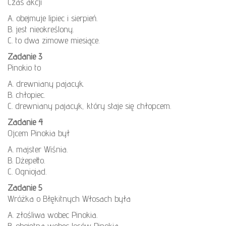
Czas akcji
A. obejmuje lipiec i sierpień.
B. jest nieokreślony.
C. to dwa zimowe miesiące.
Zadanie 3
Pinokio to
A. drewniany pajacyk.
B. chłopiec.
C. drewniany pajacyk, który staje się chłopcem.
Zadanie 4
Ojcem Pinokia był
A. majster Wiśnia.
B. Dżepetto.
C. Ogniojad.
Zadanie 5
Wróżka o Błękitnych Włosach była
A. złośliwa wobec Pinokia.
B. obojętna wobec losów Pinokia.