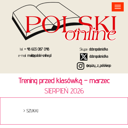
Toggle
navigation
tel.
+ 48 603 087 048
Skype:
dobrapolonistka
e-mail:
mail@polski-online.pl
dobrapolonistka
@quizy_z_polskiego
Trening przed klasówką – marzec
SIERPIEŃ 2026