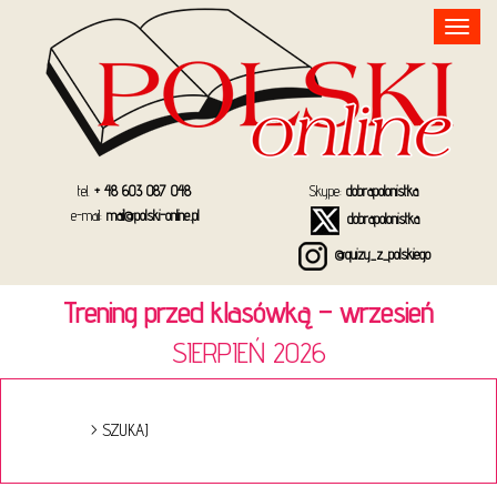
Toggle
navigation
tel.
+ 48 603 087 048
Skype:
dobrapolonistka
e-mail:
mail@polski-online.pl
dobrapolonistka
@quizy_z_polskiego
Trening przed klasówką – wrzesień
SIERPIEŃ 2026