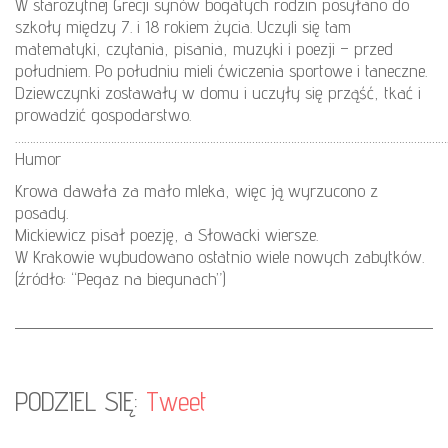
W starożytnej Grecji synów bogatych rodzin posyłano do
szkoły między 7. i 18 rokiem życia. Uczyli się tam
matematyki, czytania, pisania, muzyki i poezji – przed
południem. Po południu mieli ćwiczenia sportowe i taneczne.
Dziewczynki zostawały w domu i uczyły się prząść, tkać i
prowadzić gospodarstwo.
………………………………………………………………………………………………………………………………
Humor
Krowa dawała za mało mleka, więc ją wyrzucono z
posady.
Mickiewicz pisał poezję, a Słowacki wiersze.
W Krakowie wybudowano ostatnio wiele nowych zabytków.
(źródło: “Pegaz na biegunach”)
PODZIEL SIĘ:
Tweet