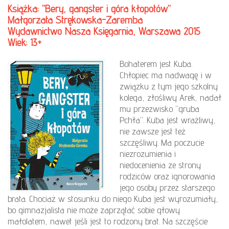
Książka: "Bery, gangster i góra kłopotów"
Małgorzata Strękowska-Zaremba
Wydawnictwo Nasza Księgarnia, Warszawa 2015
Wiek: 13+
Bohaterem jest Kuba.
Chłopiec ma nadwagę i w
związku z tym jego szkolny
kolega, złośliwy Arek, nadał
mu przezwisko “gruba
Pchła”. Kuba jest wrażliwy,
nie zawsze jest też
szczęśliwy. Ma poczucie
niezrozumienia i
niedocenienia ze strony
rodziców oraz ignorowania
jego osoby przez starszego
brata. Chociaż w stosunku do niego Kuba jest wyrozumiały,
bo gimnazjalista nie może zaprzątać sobie głowy
małolatem, nawet jeśli jest to rodzony brat. Na szczęście