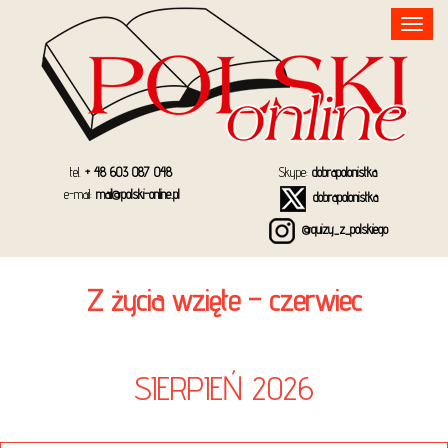
Toggle
navigation
tel.
+ 48 603 087 048
Skype:
dobrapolonistka
e-mail:
mail@polski-online.pl
dobrapolonistka
@quizy_z_polskiego
Z życia wzięte – czerwiec
SIERPIEŃ 2026