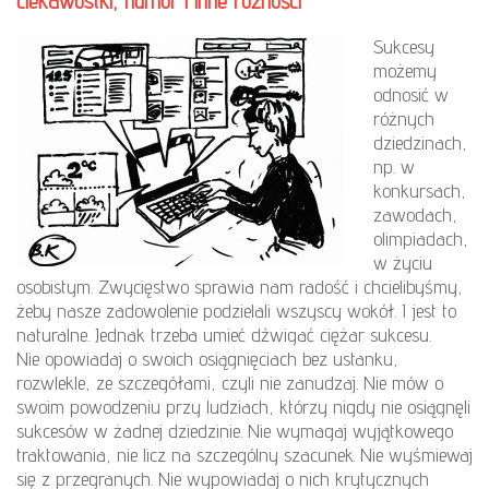
ciekawostki, humor i inne różności
Sukcesy
możemy
odnosić w
różnych
dziedzinach,
np. w
konkursach,
zawodach,
olimpiadach,
w życiu
osobistym. Zwycięstwo sprawia nam radość i chcielibyśmy,
żeby nasze zadowolenie podzielali wszyscy wokół. I jest to
naturalne. Jednak trzeba umieć dźwigać ciężar sukcesu.
Nie opowiadaj o swoich osiągnięciach bez ustanku,
rozwlekle, ze szczegółami, czyli nie zanudzaj. Nie mów o
swoim powodzeniu przy ludziach, którzy nigdy nie osiągnęli
sukcesów w żadnej dziedzinie. Nie wymagaj wyjątkowego
traktowania, nie licz na szczególny szacunek. Nie wyśmiewaj
się z przegranych. Nie wypowiadaj o nich krytycznych