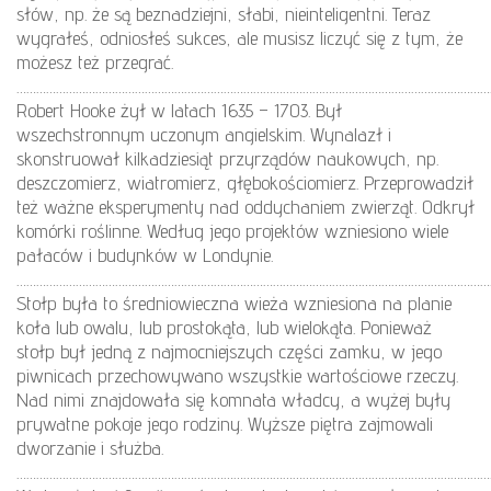
słów, np. że są beznadziejni, słabi, nieinteligentni. Teraz
wygrałeś, odniosłeś sukces, ale musisz liczyć się z tym, że
możesz też przegrać.
………………………………………………………………………………………………………………………………
Robert Hooke żył w latach 1635 – 1703. Był
wszechstronnym uczonym angielskim. Wynalazł i
skonstruował kilkadziesiąt przyrządów naukowych, np.
deszczomierz, wiatromierz, głębokościomierz. Przeprowadził
też ważne eksperymenty nad oddychaniem zwierząt. Odkrył
komórki roślinne. Według jego projektów wzniesiono wiele
pałaców i budynków w Londynie.
………………………………………………………………………………………………………………………………
Stołp była to średniowieczna wieża wzniesiona na planie
koła lub owalu, lub prostokąta, lub wielokąta. Ponieważ
stołp był jedną z najmocniejszych części zamku, w jego
piwnicach przechowywano wszystkie wartościowe rzeczy.
Nad nimi znajdowała się komnata władcy, a wyżej były
prywatne pokoje jego rodziny. Wyższe piętra zajmowali
dworzanie i służba.
………………………………………………………………………………………………………………………………