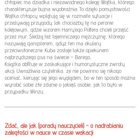
chłopiec ma dziadka i niezawodnego kolegę Wojtka, którego
charakteryzuje bujna wyobraźnia. To dzięki pomysłowości
Wojtka chłopcy wplątują się w rozmaite sytuacje i
przeżywają przygody. Jak chociażby tę na peronie
kolejowym, gdzie wzorem Harry’ego Pottera chcieli przejść
przez mur. Śledzą też tajemniczego mężczyznę, którego
nazywają gangsterem, gdyż ten ma okulary
przeciwsłoneczne. Kuba zostaje także opiekunem
najbrzydszego psa na świecie – Barego.
Książka obfituje w zaskakujące i humorystyczne zwroty
akcji. Uwrażliwia czytelnika, że nie powinno się nikogo
oceniać, kierując się jego wyglądem, bo w ten sposób można
wyrobić sobie złe zdanie o jakiejś osobie, jak to było w
przypadku Winzu.
Zdać, ale jak (porady nauczycieli) - o nadrabianiu
zaległości w nauce w czasie wakacji