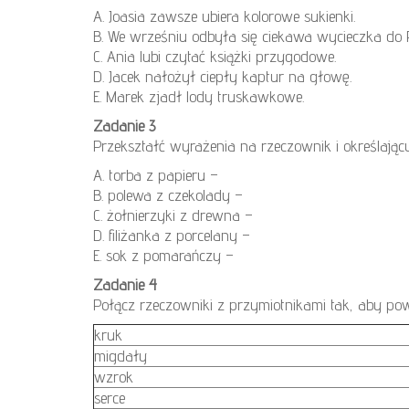
A. Joasia zawsze ubiera kolorowe sukienki.
B. We wrześniu odbyła się ciekawa wycieczka do 
C. Ania lubi czytać książki przygodowe.
D. Jacek nałożył ciepły kaptur na głowę.
E. Marek zjadł lody truskawkowe.
Zadanie 3
Przekształć wyrażenia na rzeczownik i określając
A. torba z papieru –
B. polewa z czekolady –
C. żołnierzyki z drewna –
D. filiżanka z porcelany –
E. sok z pomarańczy –
Zadanie 4
Połącz rzeczowniki z przymiotnikami tak, aby pow
kruk
migdały
wzrok
serce