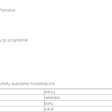
Poznania.
y go przymiotnik.
stały wyrażenia frazeologiczne.
wilczy
niebieskie
biały
sokoli