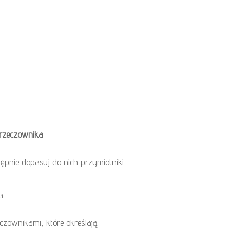
…………………………….
 rzeczownika
ępnie dopasuj do nich przymiotniki.
a
zownikami, które określają.