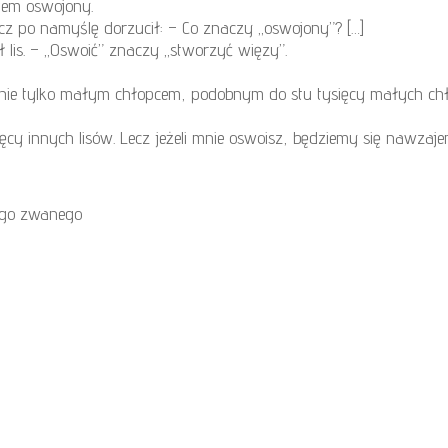
stem oswojony.
cz po namyślę dorzucił: – Co znaczy „oswojony”? […]
ł lis. – „Oswoić” znaczy „stworzyć więzy”.
 mnie tylko małym chłopcem, podobnym do stu tysięcy małych chłop
sięcy innych lisów. Lecz jeżeli mnie oswoisz, będziemy się nawza
iego zwanego