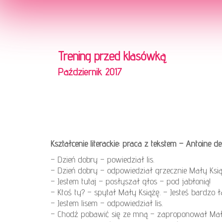
Trening przed klasówką
Październik 2017
Kształcenie literackie: praca z tekstem – Antoine 
– Dzień dobry – powiedział lis.
– Dzień dobry – odpowiedział grzecznie Mały Książę 
– Jestem tutaj – posłyszał głos – pod jabłonią!
– Ktoś ty? – spytał Mały Książę. – Jesteś bardzo 
– Jestem lisem – odpowiedział lis.
– Chodź pobawić się ze mną – zaproponował Mały