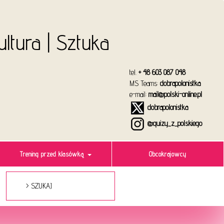
Kultura | Sztuka
tel.
+ 48 603 087 048
MS Teams:
dobrapolonistka
e-mail:
mail@polski-online.pl
dobrapolonistka
@quizy_z_polskiego
Trening przed klasówką
Obcokrajowcy