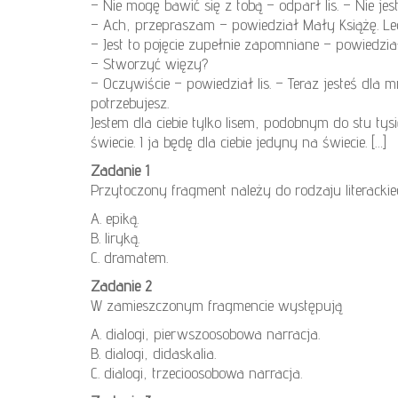
– Nie mogę bawić się z tobą – odparł lis. – Nie je
– Ach, przepraszam – powiedział Mały Książę. Le
– Jest to pojęcie zupełnie zapomniane – powiedzia
– Stworzyć więzy?
– Oczywiście – powiedział lis. – Teraz jesteś dla
potrzebujesz.
Jestem dla ciebie tylko lisem, podobnym do stu ty
świecie. I ja będę dla ciebie jedyny na świecie. […]
Zadanie 1
Przytoczony fragment należy do rodzaju literack
A. epiką.
B. liryką.
C. dramatem.
Zadanie 2
W zamieszczonym fragmencie występują
A. dialogi, pierwszoosobowa narracja.
B. dialogi, didaskalia.
C. dialogi, trzecioosobowa narracja.