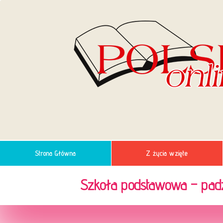
Strona Główna
Z życia wzięte
Szkoła podstawowa – padz