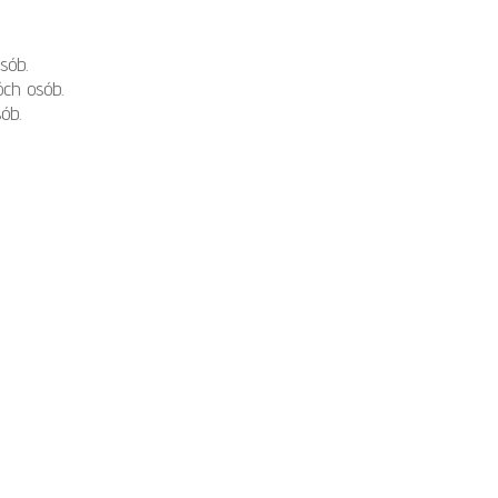
sób.
ch osób.
ób.