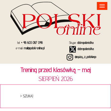
Toggle
navigation
tel.
+ 48 603 087 048
Skype:
dobrapolonistka
e-mail:
mail@polski-online.pl
dobrapolonistka
@quizy_z_polskiego
Trening przed klasówką – maj
SIERPIEŃ 2026